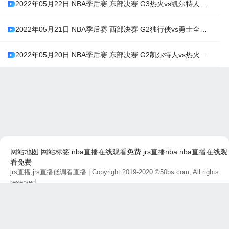
2022年05月22日 NBA季后赛 东部决赛 G3热火vs凯尔特人全场录像回放
2022年05月21日 NBA季后赛 西部决赛 G2独行侠vs勇士全场录像回放
2022年05月20日 NBA季后赛 东部决赛 G2凯尔特人vs热火全场录像回放
网站地图
网站标签
nba直播在线观看免费
jrs直播nba
nba直播在线观
看免费
jrs直播,jrs直播低调看直播
| Copyright 2019-2020 ©50bs.com, All rights
reserved.
免责声明：本站所有直播和视频链接均由网友提供，如有侵权问题，请及
时联系，我们将尽快处理。
最后更新时间：2026-08-07 00:31:32 商务合作联系:
联系方式