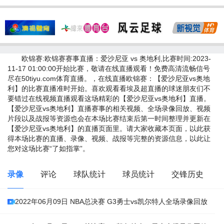
欧锦赛:欧锦赛赛事直播：爱沙尼亚 vs 奥地利,比赛时间:2023-
11-17 01:00:00开始比赛，敬请在线直播观看！免费高清流畅信号
尽在50tiyu.com体育直播。，在线直播欧锦赛：【爱沙尼亚vs奥地
利】的比赛直播准时开始。喜欢观看看埃及超直播的球迷朋友们不
要错过在线视频直播观看这场精彩的【爱沙尼亚vs奥地利】直播。
【爱沙尼亚vs奥地利】直播赛事的相关视频、全场录像回放、视频
片段以及战报等资源也会在本场比赛结束后第一时间整理并更新在
【爱沙尼亚vs奥地利】的直播页面里。请大家收藏本页面，以此获
得本场比赛的直播、录像、视频、战报等完整的资源信息，以此让
您对这场比赛“了如指掌”。
录像
评论
球队统计
球员统计
交锋历史
2022年06月09日 NBA总决赛 G3勇士vs凯尔特人全场录像回放