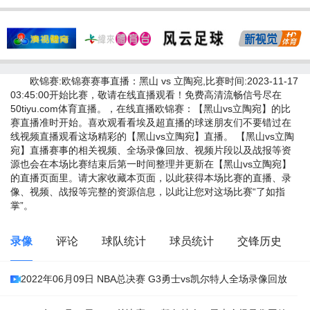
欧锦赛:欧锦赛赛事直播：黑山 vs 立陶宛,比赛时间:2023-11-17
03:45:00开始比赛，敬请在线直播观看！免费高清流畅信号尽在
50tiyu.com体育直播。，在线直播欧锦赛：【黑山vs立陶宛】的比
赛直播准时开始。喜欢观看看埃及超直播的球迷朋友们不要错过在
线视频直播观看这场精彩的【黑山vs立陶宛】直播。 【黑山vs立陶
宛】直播赛事的相关视频、全场录像回放、视频片段以及战报等资
源也会在本场比赛结束后第一时间整理并更新在【黑山vs立陶宛】
的直播页面里。请大家收藏本页面，以此获得本场比赛的直播、录
像、视频、战报等完整的资源信息，以此让您对这场比赛“了如指
掌”。
录像
评论
球队统计
球员统计
交锋历史
2022年06月09日 NBA总决赛 G3勇士vs凯尔特人全场录像回放