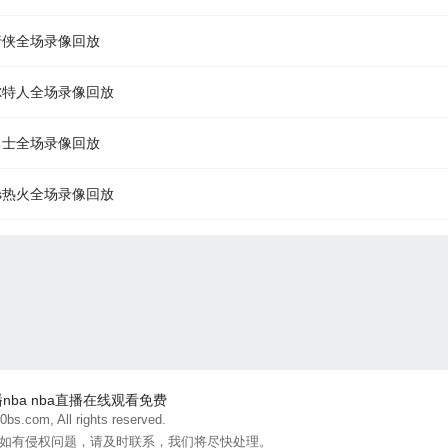
s独行侠全场录像回放
s凯尔特人全场录像回放
vs勇士全场录像回放
人vs热火全场录像回放
播nba
nba直播在线观看免费
bs.com, All rights reserved.
如有侵权问题，请及时联系，我们将尽快处理。