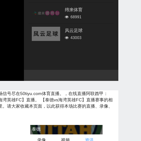
纬来体育
68991
风云足球
43003
新视觉HD
18010
CCTV5+
111949
劲爆体育
流畅信号尽在50tiyu.com体育直播。，在线直播阿联酋甲：
湾英雄FC】直播。 【泰德vs海湾英雄FC】直播赛事的相
13435
面里。请大家收藏本页面，以此获得本场比赛的直播、录像、
北京体育
22864
泰德
五星体育
录像
视频
资讯