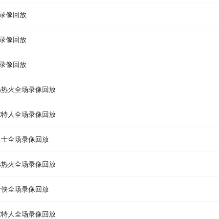
场录像回放
场录像回放
场录像回放
人vs热火全场录像回放
s凯尔特人全场录像回放
vs勇士全场录像回放
人vs热火全场录像回放
s独行侠全场录像回放
s凯尔特人全场录像回放