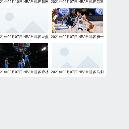
021年02月10日 NBA常规赛 篮网
2021年02月07日 NBA常规赛 活塞
vs活塞全场录像回放
vs湖人全场录像回放
021年02月07日 NBA常规赛 灰熊
2021年02月07日 NBA常规赛 勇士
vs鹈鹕全场录像回放
vs独行侠全场录像回放
021年02月07日 NBA常规赛 森林
2021年02月07日 NBA常规赛 马刺
狼vs雷霆全场录像回放
vs火箭全场录像回放