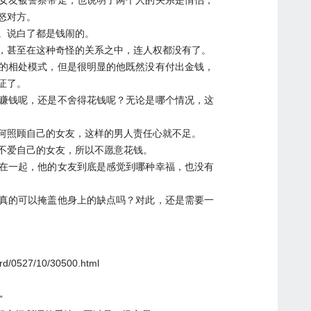
女友被警察带走，也说明了两个人的关系是情侣，
怒对方。
。说白了都是钱闹的。
，甚至在这种奇怪的关系之中，连人权都没有了。
的相处模式，但是很明显的他既然没有付出金钱，
证了。
赚钱呢，还是不舍得花钱呢？无论是哪个情况，这
何照顾自己的女友，这样的男人责任心就不足。
不爱自己的女友，所以不愿意花钱。
在一起，他的女友到底是感觉到哪种幸福，也没有
真的可以掩盖他身上的缺点吗？对此，还是需要一
rrd/0527/10/30500.html
”