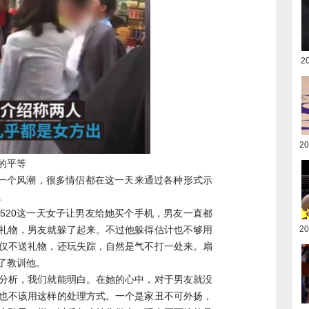
2
2
的平等
的一个风潮，很多情侣都在这一天来通过各种形式示
。
520这一天女子让男友给她买个手机，男友一直都
礼物，男友就躲了起来。不过他躲得估计也不够用
2
仅不送礼物，还玩失踪，自然是气不打一处来。扇
了教训他。
分析，我们就能明白。在她的心中，对于男友就没
也不该用这样的处理方式。一个是家丑不可外扬，