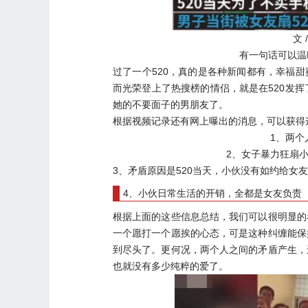
文 
有一句话可以温
过了一个520，真的是各种新闻都有，幸福
而光荣登上了热搜榜的情侣，就是在520发挥
她的不要面子的男朋友了。
根据视频记录还有网上曝出的消息，可以获得
1、两个
2、女子暴力狂扇小
3、矛盾原因是520当天，小伙没有如约给女
4、小伙日常生活的开销，全都是女友负责
根据上面的这些信息总结，我们可以很明显的
一个愿打一个愿挨的心态，可是这种纠缠能保
到尽头了。更何况，两个人之间的矛盾产生，
也就没有多少纯粹的爱了。