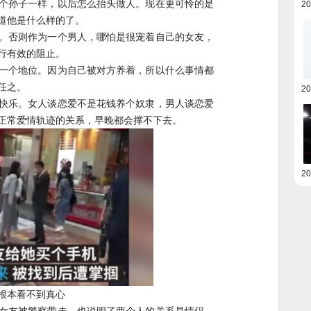
个孙子一样，以后怎么抬头做人。现在更可怜的是
2
道他是什么样的了。
。否则作为一个男人，哪怕是很宠着自己的女友，
行有效的阻止。
一个地位。因为自己被对方养着，所以什么事情都
任之。
2
快乐。女人谈恋爱不是花钱养个奴隶，男人谈恋爱
正常爱情轨迹的关系，早晚都会撑不下去。
2
根本看不到真心