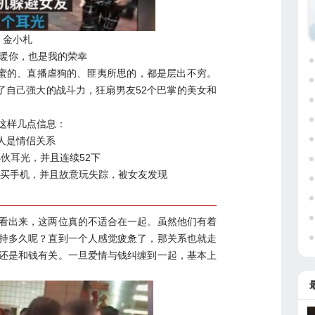
/ 金小札
暖你，也是我的荣幸
甜蜜的、直播虐狗的、匪夷所思的，都是层出不穷。
了自己强大的战斗力，狂扇男友52个巴掌的美女和
这样几点信息：
人是情侣关系
伙耳光，并且连续52下
友买手机，并且故意玩失踪，被女友发现
看出来，这两位真的不适合在一起。虽然他们有着
持多久呢？直到一个人感觉疲惫了，那关系也就走
还是和钱有关。一旦爱情与钱纠缠到一起，基本上