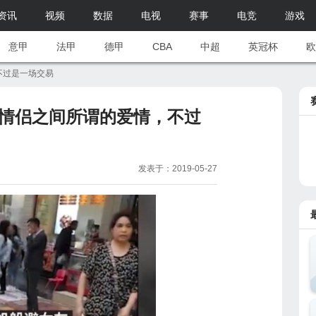
资讯
视频
数据
电视
赛事
电竞
游戏
意甲
法甲
德甲
CBA
中超
英冠杯
欧
，不过是一场交易
对儿情侣之间所谓的爱情，不过
发表于：2019-05-27