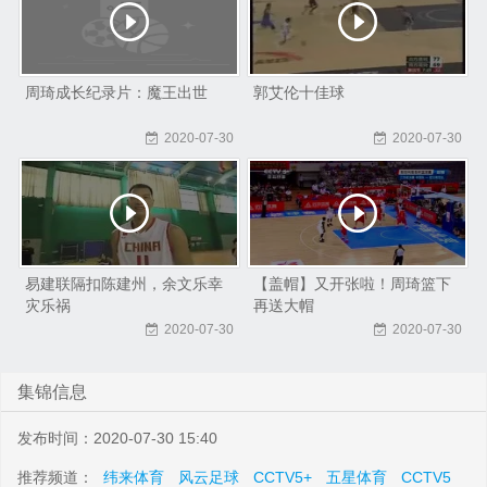
周琦成长纪录片：魔王出世
郭艾伦十佳球
2020-07-30
2020-07-30
易建联隔扣陈建州，余文乐幸
【盖帽】又开张啦！周琦篮下
灾乐祸
再送大帽
2020-07-30
2020-07-30
集锦信息
发布时间：2020-07-30 15:40
推荐频道：
纬来体育
风云足球
CCTV5+
五星体育
CCTV5