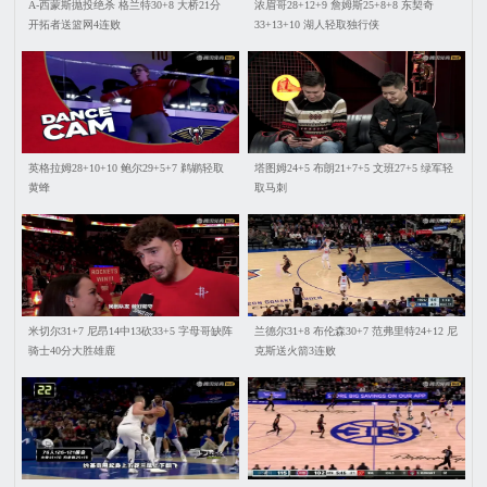
A-西蒙斯抛投绝杀 格兰特30+8 大桥21分
浓眉哥28+12+9 詹姆斯25+8+8 东契奇
开拓者送篮网4连败
33+13+10 湖人轻取独行侠
英格拉姆28+10+10 鲍尔29+5+7 鹈鹕轻取
塔图姆24+5 布朗21+7+5 文班27+5 绿军轻
黄蜂
取马刺
米切尔31+7 尼昂14中13砍33+5 字母哥缺阵
兰德尔31+8 布伦森30+7 范弗里特24+12 尼
骑士40分大胜雄鹿
克斯送火箭3连败