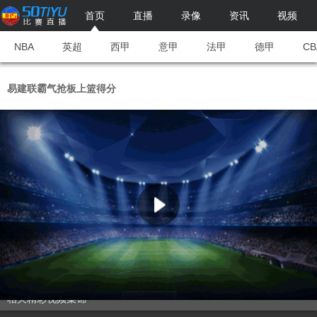
首页
直播
录像
资讯
视频
NBA
英超
西甲
意甲
法甲
德甲
CB
易建联霸气抢板上篮得分
相关精彩视频集锦