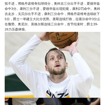
投不进，博格丹诺维奇扣球得分，奥科吉三分出手不进，爱德华兹
命中3分。康利三分不进，爱德华兹出现犯规，康利2罚命中。奥科
吉走步，戈贝尔出手不进，康利三分命中，博格丹诺维奇连续砍下
5分，爵士一举建立大比分优势。唐斯连续打铁，拉塞尔命中3分止
住颓势。奥尼尔、英格尔斯连续三分命中，首节结束时，爵士39-
26力压森林狼。