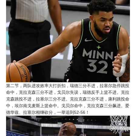
第二节，两队进攻效率大打折扣，瑞德三分不进，拉塞尔急停跳投
命中，克拉克森三分不进，戈贝尔失误，瑞德反手上篮不进。克拉
克森跳投不进，拉塞尔三分不进。克拉克森三分不进，康利跳投命
中，埃尔南戈麦斯上篮命中。戈贝尔命中，克拉克森三分飙进。爱
德华兹、拉塞尔相继砍分，一举追到52-56！