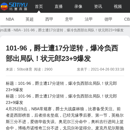
首页
直播
录像
资讯
视频
NBA
英超
西甲
意甲
法甲
德甲
CB
jrs直播
-
NBA
- 101-96，爵士遭17分逆转，爆冷负西部出局队！状元郎23+9爆发
101-96，爵士遭17分逆转，爆冷负西
部出局队！状元郎23+9爆发
来源： 50bo体育 阅读：2900
发表于：2021-04-26 00:33:18
标题：101-96，
爵士
遭17分逆转，爆冷负西部出局队！状元郎
23+9爆发
标题：101-96，爵士遭17分逆转，爆冷负西部出局队！状元郎
23+9爆发
4月25日9点，NBA常规赛，爵士大战
森林狼
，比赛备受关注。前
者是西部榜首，后者排名垫底，已经无缘季后赛。第一节，英格尔
斯三分不进，爱德华兹失误。奥尼尔三分命中，奥科吉行进间上篮
命中，博格丹诺维奇三分不进，戈贝尔补篮得分。麦克丹尼尔斯抛