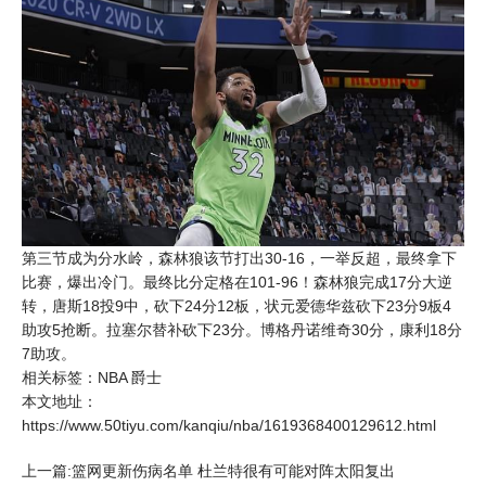
第三节成为分水岭，森林狼该节打出30-16，一举反超，最终拿下
比赛，爆出冷门。最终比分定格在101-96！森林狼完成17分大逆
转，唐斯18投9中，砍下24分12板，状元爱德华兹砍下23分9板4
助攻5抢断。拉塞尔替补砍下23分。博格丹诺维奇30分，康利18分
7助攻。
相关标签：
NBA
爵士
本文地址：
https://www.50tiyu.com/kanqiu/nba/1619368400129612.html
上一篇:篮网更新伤病名单 杜兰特很有可能对阵太阳复出