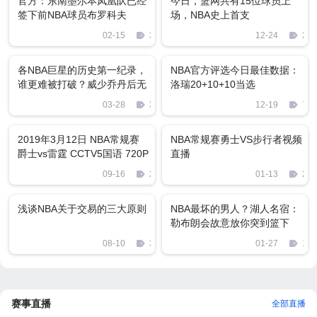
官方：东南墨尔本凤凰队已经
今日，篮网共有15位球员上
签下前NBA球员布罗科夫
场，NBA史上首支
02-15
366
12-24
225
各NBA巨星的历史第一纪录，
NBA官方评选今日最佳数据：
谁更难被打破？威少乔丹后无
洛瑞20+10+10当选
来者
03-28
394
12-19
7
2019年3月12日 NBA常规赛
NBA常规赛勇士VS步行者视频
爵士vs雷霆 CCTV5国语 720P
直播
MKV 3.6G 比赛下载
09-16
2159
01-13
237
浅谈NBA关于交易的三大原则
NBA最坏的男人？湖人名宿：
勒布朗会故意放你突到篮下
08-10
31
01-27
142
赛事直播
全部直播