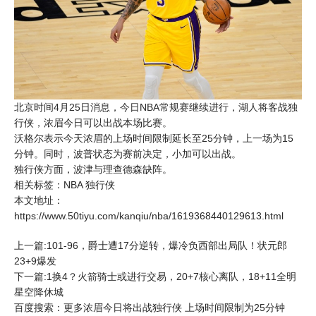
北京时间4月25日消息，今日NBA常规赛继续进行，
湖人
将客战独
行侠，浓眉今日可以出战本场比赛。
沃格尔表示今天浓眉的上场时间限制延长至25分钟，上一场为15
分钟。同时，波普状态为赛前决定，小加可以出战。
独行侠方面，波津与理查德森缺阵。
相关标签：
NBA
独行侠
本文地址：
https://www.50tiyu.com/kanqiu/nba/1619368440129613.html
上一篇:101-96，爵士遭17分逆转，爆冷负西部出局队！状元郎
23+9爆发
下一篇:1换4？火箭骑士或进行交易，20+7核心离队，18+11全明
星空降休城
百度搜索：更多浓眉今日将出战独行侠 上场时间限制为25分钟