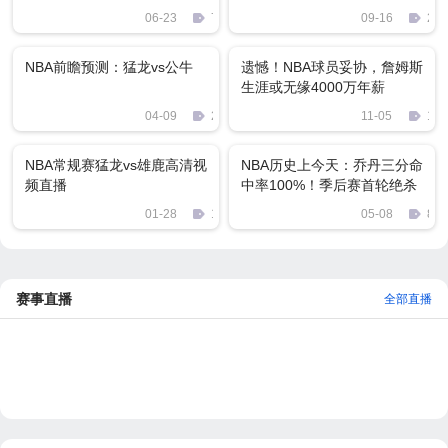
720P MKV 3GB 比赛下载
06-23
780
09-16
232
NBA前瞻预测：猛龙vs公牛
遗憾！NBA球员妥协，詹姆斯
生涯或无缘4000万年薪
04-09
2414
11-05
147
NBA常规赛猛龙vs雄鹿高清视
NBA历史上今天：乔丹三分命
频直播
中率100%！季后赛首轮绝杀
骑士晋级
01-28
1615
05-08
84
赛事直播
全部直播