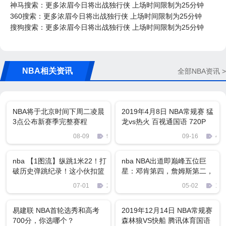
神马搜索：更多浓眉今日将出战独行侠 上场时间限制为25分钟
360搜索：更多浓眉今日将出战独行侠 上场时间限制为25分钟
搜狗搜索：更多浓眉今日将出战独行侠 上场时间限制为25分钟
NBA相关资讯
全部NBA资讯 >
NBA将于北京时间下周二凌晨
2019年4月8日 NBA常规赛 猛
3点公布新赛季完整赛程
龙vs热火 百视通国语 720P
MKV 3.8G 比赛下载
08-09
90
09-16
489
nba 【1图流】纵跳1米22！打
nba NBA出道即巅峰五位巨
破历史弹跳纪录！这小伙扣篮
星：邓肯第四，詹姆斯第二，
什么水平？
榜首家喻户晓
07-01
2786
05-02
147
易建联 NBA首轮选秀和高考
2019年12月14日 NBA常规赛
700分，你选哪个？
森林狼VS快船 腾讯体育国语