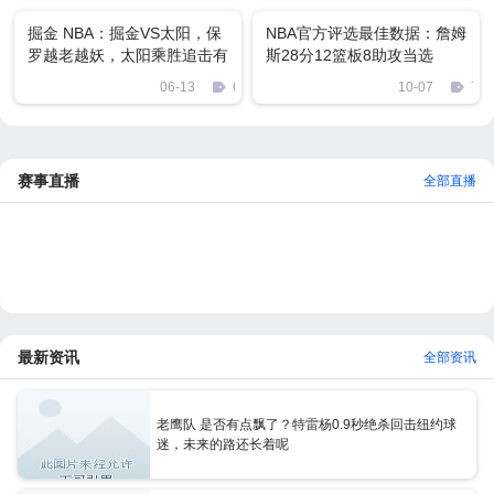
掘金 NBA：掘金VS太阳，保
NBA官方评选最佳数据：詹姆
罗越老越妖，太阳乘胜追击有
斯28分12篮板8助攻当选
望再下一城
06-13
618
10-07
738
赛事直播
全部直播
最新资讯
全部资讯
老鹰队 是否有点飘了？特雷杨0.9秒绝杀回击纽约球
迷，未来的路还长着呢