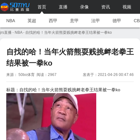
首页
直播
录像
资讯
视频
NBA
英超
西甲
意甲
法甲
德甲
CB
jrs直播
-
NBA
- 自找的哈！当年火箭熊耍贱挑衅老拳王结果被一拳ko
自找的哈！当年火箭熊耍贱挑衅老拳王
结果被一拳ko
来源： 50bo体育 阅读：2967
发表于：2021-04-26 00:47:46
标题：自找的哈！当年
火箭
熊耍贱挑衅老拳王结果被一拳ko