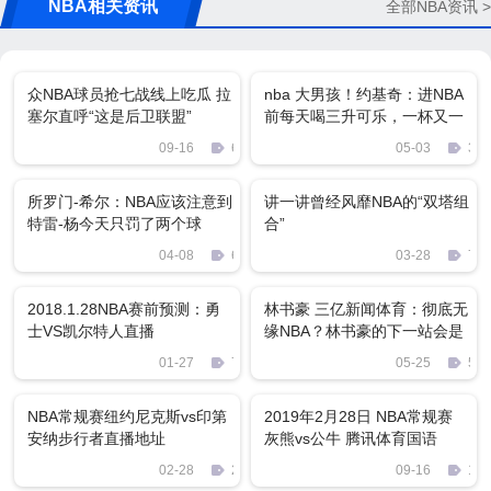
NBA相关资讯
全部NBA资讯 >
众NBA球员抢七战线上吃瓜 拉
nba 大男孩！约基奇：进NBA
塞尔直呼“这是后卫联盟”
前每天喝三升可乐，一杯又一
杯停不下来
09-16
671
05-03
365
所罗门-希尔：NBA应该注意到
讲一讲曾经风靡NBA的“双塔组
特雷-杨今天只罚了两个球
合”
04-08
608
03-28
736
2018.1.28NBA赛前预测：勇
林书豪 三亿新闻体育：彻底无
士VS凯尔特人直播
缘NBA？林书豪的下一站会是
哪里呢？
01-27
73
05-25
522
NBA常规赛纽约尼克斯vs印第
2019年2月28日 NBA常规赛
安纳步行者直播地址
灰熊vs公牛 腾讯体育国语
720P MKV 2.5GB 比赛下载
02-28
2470
09-16
121