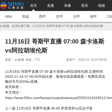
首页
直播
录像
资讯
视频
NBA
英超
西甲
意甲
法甲
德甲
CB
jrs直播
-
足球比赛下载
- 11月16日 哥斯甲直播 07:00 森卡洛斯vs阿拉胡埃伦斯
11月16日 哥斯甲直播 07:00 森卡洛斯
vs阿拉胡埃伦斯
来源： jrs直播 阅读：775
发表于：2020-11-16 07:00:00
11月16日 哥斯甲直播 07:00 森卡洛斯vs阿拉胡埃伦斯,比赛时间
2020-11-16 07:00:00开始比赛，敬请在线直播观看！免费高清流
畅信号尽在50bo直播。
相关标签：
本文地址：
https://www.50bo.com/kanqiu/zuqiubisaixiazai/20201114104512.htm
上一篇:11月16日 哥斯甲直播 06:00 萨普里萨vs瓜达卢普