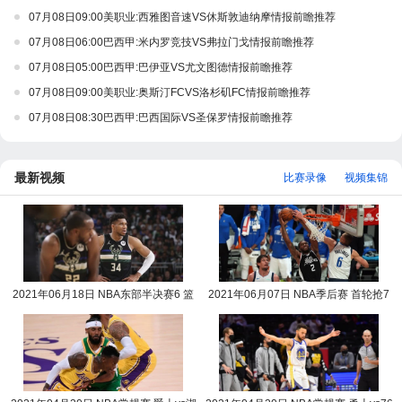
07月08日09:00美职业:西雅图音速VS休斯敦迪纳摩情报前瞻推荐
07月08日06:00巴西甲:米内罗竞技VS弗拉门戈情报前瞻推荐
07月08日05:00巴西甲:巴伊亚VS尤文图德情报前瞻推荐
07月08日09:00美职业:奥斯汀FCVS洛杉矶FC情报前瞻推荐
07月08日08:30巴西甲:巴西国际VS圣保罗情报前瞻推荐
最新视频
比赛录像
视频集锦
2021年06月18日 NBA东部半决赛6 篮
2021年06月07日 NBA季后赛 首轮抢7
网vs雄鹿全场录像回放
快船vs独行侠全场录