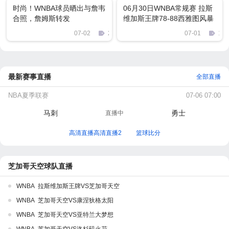
时尚！WNBA球员晒出与詹韦
06月30日WNBA常规赛 拉斯
合照，詹姆斯转发
维加斯王牌78-88西雅图风暴
全场集锦
07-02
2945
07-01
169
最新赛事直播
全部直播
NBA夏季联赛
07-06 07:00
马刺
勇士
直播中
高清直播高清直播2
篮球比分
芝加哥天空球队直播
WNBA 拉斯维加斯王牌VS芝加哥天空
WNBA 芝加哥天空VS康涅狄格太阳
WNBA 芝加哥天空VS亚特兰大梦想