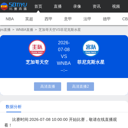
首页
直播
录像
资讯
视频
NBA
英超
西甲
意甲
法甲
德甲
CB
jrs直播
>
WNBA直播
>
芝加哥天空VS菲尼克斯水星
2026-
07-08
VS
芝加哥天空
菲尼克斯水星
WNBA
--:--
高清直播
高清直播2
数据分析
比赛时间:2026-07-08 10:00:00 开始比赛，敬请在线直播观
看！