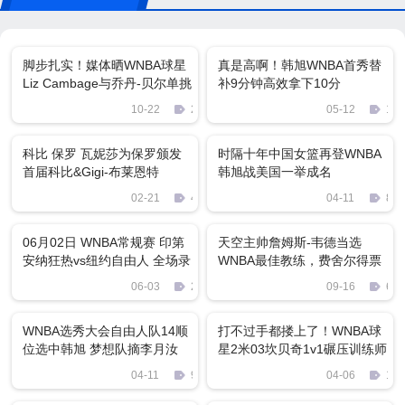
脚步扎实！媒体晒WNBA球星
真是高啊！韩旭WNBA首秀替
Liz Cambage与乔丹-贝尔单挑
补9分钟高效拿下10分
10-22
2651
05-12
128
科比 保罗 瓦妮莎为保罗颁发
时隔十年中国女篮再登WNBA
首届科比&Gigi-布莱恩特
韩旭战美国一举成名
WNBA宣传奖
02-21
411
04-11
83
06月02日 WNBA常规赛 印第
天空主帅詹姆斯-韦德当选
安纳狂热vs纽约自由人 全场录
WNBA最佳教练，费舍尔得票
像
06-03
2432
09-16
61
WNBA选秀大会自由人队14顺
打不过手都搂上了！WNBA球
位选中韩旭 梦想队摘李月汝
星2米03坎贝奇1v1碾压训练师
04-11
96
04-06
150