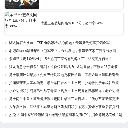
库里三连败期间场均18.7分，命中率34%
湖人阵容大换血！ESPN解读6大核心问题：詹姆斯为何离开紫金军
名记Shams最新爆料：冠军至上，金钱靠边，詹姆斯下家三强浮出水面
詹姆斯决定4.0倒计时！5大热门下家各有利弊：下一站究竟是何处？
猛龙有意小卡但条件苛刻：报价仅限即战力+近端首轮，不愿为35岁老将豪赌未来！
勇士豪赌计划曝光：先拿巴特勒和选秀权换浓眉，再用浓眉当筹码吸引詹姆斯加盟
艾顿留守湖人基本确定，紫金军团转攻自由市场，沙梅特扎伊尔成补强候选，侧翼年轻化改造提上日程
小哈达威联手阿德巴约与字母哥？热火自由市场首签目标曝光，老哈达威表态引发热议
勇士两手准备：等詹姆斯做决定同时瞄准三大目标，兰代尔西蒙斯塞克斯顿成补强候选
八年夏洛特生涯结束！布里奇斯空降太阳联手布克，黄蜂收获季后赛拼图加未来资产，这笔买卖谁赚了？
杰伦·布朗争夺战暗流汹涌：老鹰快船篮网率先“询价”，掘金筹码见底难推进