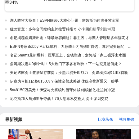
湖人阵容大换血！ESPN解读6大核心问题：詹姆斯为何离开紫金军
猛龙官宣：多年合同续约主帅拉贾科维奇 小卡回归新季剑指冲冠
名记揭秘詹姆斯出走：球场兼容问题并非主因，与湖人管理层多年隔阂才是真正导火索
ESPN专家Bobby Marks爆料：力荐骑士为詹姆斯首选，阵容完美适配，家乡情怀加分
名记Shams最新爆料：冠军至上，金钱靠边，詹姆斯下家三强浮出水面
詹姆斯决定4.0倒计时！5大热门下家各有利弊：下一站究竟是何处？
美记透露勇士签詹皇存前提：换墨菲提升即战力！勇媒模拟5换1出3首轮
伊森为何拒1亿签8150万？保障金额成关键 休媒高赞斯通又一妙手
5年8150万美元！伊森与火箭续约留守休城 继续辅佐杜兰特冲冠
尼克斯加入詹姆斯争夺战！76人想靠私交抢人 勇士谋划交易
最新视频
比赛录像
视频集锦