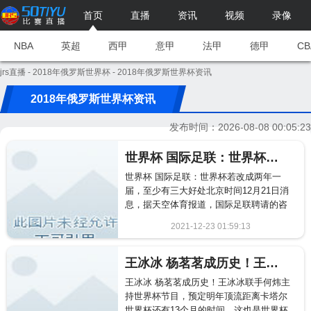
首页
直播
资讯
视频
录像
NBA
英超
西甲
意甲
法甲
德甲
CB
jrs直播
-
2018年俄罗斯世界杯
- 2018年俄罗斯世界杯资讯
2018年俄罗斯世界杯资讯
发布时间：2026-08-08 00:05:23
世界杯 国际足联：世界杯若改成两年一届，至少有三大好处
世界杯 国际足联：世界杯若改成两年一
届，至少有三大好处北京时间12月21日消
息，据天空体育报道，国际足联聘请的咨
询公司尼尔森发布独立报...
2021-12-23 01:59:13
2495
王冰冰 杨茗茗成历史！王冰冰联手何炜主持世界杯节目，预定明年顶流
王冰冰 杨茗茗成历史！王冰冰联手何炜主
持世界杯节目，预定明年顶流距离卡塔尔
世界杯还有13个月的时间，这也是世界杯