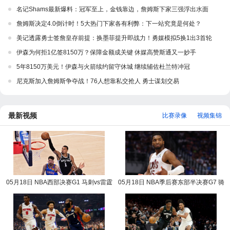
名记Shams最新爆料：冠军至上，金钱靠边，詹姆斯下家三强浮出水面
詹姆斯决定4.0倒计时！5大热门下家各有利弊：下一站究竟是何处？
美记透露勇士签詹皇存前提：换墨菲提升即战力！勇媒模拟5换1出3首轮
伊森为何拒1亿签8150万？保障金额成关键 休媒高赞斯通又一妙手
5年8150万美元！伊森与火箭续约留守休城 继续辅佐杜兰特冲冠
尼克斯加入詹姆斯争夺战！76人想靠私交抢人 勇士谋划交易
最新视频
比赛录像
视频集锦
05月18日 NBA西部决赛G1 马刺vs雷霆
05月18日 NBA季后赛东部半决赛G7 骑
NBA录像回放
士vs活塞 NBA录像回放