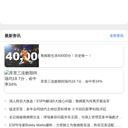
最新资讯
全部资讯
詹姆斯生涯40000分！历史唯一！
库里三连败期间场均18.7分，命中率34%
湖人阵容大换血！ESPN解读6大核心问题：詹姆斯为何离开紫金军
猛龙官宣：多年合同续约主帅拉贾科维奇 小卡回归新季剑指冲冠
名记揭秘詹姆斯出走：球场兼容问题并非主因，与湖人管理层多年隔阂才是真正导火索
ESPN专家Bobby Marks爆料：力荐骑士为詹姆斯首选，阵容完美适配，家乡情怀加分