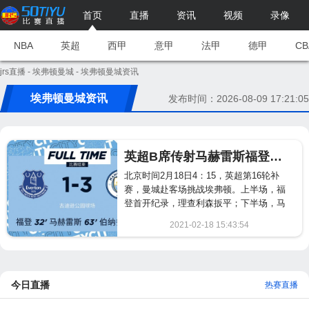
首页
直播
资讯
视频
录像
NBA
英超
西甲
意甲
法甲
德甲
CB
jrs直播
-
埃弗顿曼城
- 埃弗顿曼城资讯
埃弗顿曼城资讯
发布时间：2026-08-09 17:21:05
英超B席传射马赫雷斯福登破门 曼城3-1埃弗顿豪取17连胜
北京时间2月18日4：15，英超第16轮补
赛，曼城赴客场挑战埃弗顿。上半场，福
登首开纪录，理查利森扳平；下半场，马
赫雷斯、B席再下两城。最终，曼城3-1埃
2021-02-18 15:43:54
弗顿，各项赛事豪取17连胜。...
818
今日直播
热赛直播