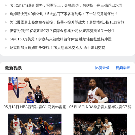
名记Shams最新爆料：冠军至上，金钱靠边，詹姆斯下家三强浮出水面
詹姆斯决定4.0倒计时！5大热门下家各有利弊：下一站究竟是何处？
美记透露勇士签詹皇存前提：换墨菲提升即战力！勇媒模拟5换1出3首轮
伊森为何拒1亿签8150万？保障金额成关键 休媒高赞斯通又一妙手
5年8150万美元！伊森与火箭续约留守休城 继续辅佐杜兰特冲冠
尼克斯加入詹姆斯争夺战！76人想靠私交抢人 勇士谋划交易
最新视频
比赛录像
视频集锦
05月18日 NBA西部决赛G1 马刺vs雷霆
05月18日 NBA季后赛东部半决赛G7 骑
NBA录像回放
士vs活塞 NBA录像回放