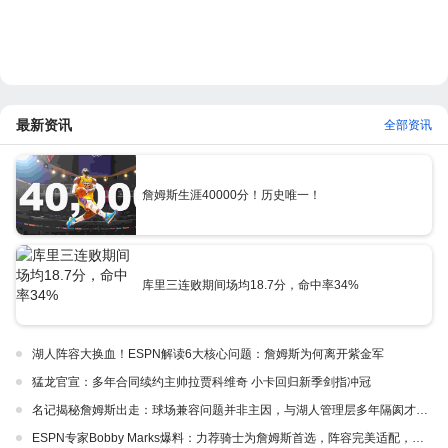
最新资讯
全部资讯
詹姆斯生涯40000分！历史唯一！
库里三连败期间场均18.7分，命中率34%
湖人阵容大换血！ESPN解读6大核心问题：詹姆斯为何离开紫金军
猛龙官宣：多年合同续约主帅拉贾科维奇 小卡回归新季剑指冲冠
名记揭秘詹姆斯出走：球场兼容问题并非主因，与湖人管理层多年隔阂才是真正导火索
ESPN专家Bobby Marks爆料：力荐骑士为詹姆斯首选，阵容完美适配，家乡情怀加分