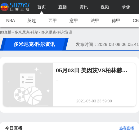
首页
直播
资讯
视频
录像
NBA
英超
西甲
意甲
法甲
德甲
CB
jrs直播
-
多米尼克-科尔
- 多米尼克-科尔资讯
多米尼克-科尔资讯
发布时间：2026-08-08 06:05:41
05月03日 美因茨VS柏林赫塔 德甲直播 美因茨VS柏林赫塔比赛录像
...
2021-05-03 23:59:00
640
今日直播
热赛直播