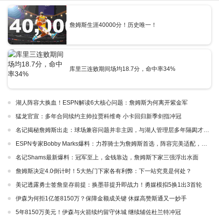
詹姆斯生涯40000分！历史唯一！
库里三连败期间场均18.7分，命中率34%
湖人阵容大换血！ESPN解读6大核心问题：詹姆斯为何离开紫金军
猛龙官宣：多年合同续约主帅拉贾科维奇 小卡回归新季剑指冲冠
名记揭秘詹姆斯出走：球场兼容问题并非主因，与湖人管理层多年隔阂才是真正导火索
ESPN专家Bobby Marks爆料：力荐骑士为詹姆斯首选，阵容完美适配，家乡情怀加分
名记Shams最新爆料：冠军至上，金钱靠边，詹姆斯下家三强浮出水面
詹姆斯决定4.0倒计时！5大热门下家各有利弊：下一站究竟是何处？
美记透露勇士签詹皇存前提：换墨菲提升即战力！勇媒模拟5换1出3首轮
伊森为何拒1亿签8150万？保障金额成关键 休媒高赞斯通又一妙手
5年8150万美元！伊森与火箭续约留守休城 继续辅佐杜兰特冲冠