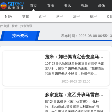
首页
直播
资讯
视频
录像
NBA
英超
西甲
意甲
法甲
德甲
CB
jrs直播
-
拉米
- 拉米资讯
拉米资讯
发布时间：2026-08-08 06:55:13
拉米：姆巴佩肯定会去皇马 这对巴黎和法甲来说很悲哀
10月27日讯法国球星拉米近日在接受法媒
采访时，谈到了姆巴佩的未来。“我很喜欢
和欣赏姆巴佩这个球员，他很年轻...
2020-10-27 23:32:50
907
多家意媒：意乙升班马雷吉纳接近签下米兰旧将拉米
8月24日讯根据《米兰体育报》、佩杜
拉、SportItalia等多家意大利媒体的消
息，米兰旧将拉米已经接近加盟意乙升班