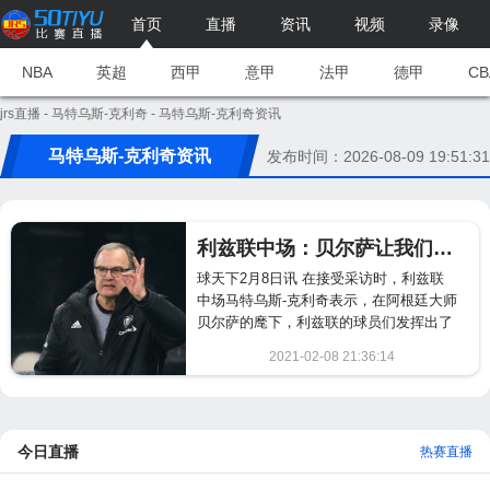
首页
直播
资讯
视频
录像
NBA
英超
西甲
意甲
法甲
德甲
CB
jrs直播
-
马特乌斯-克利奇
- 马特乌斯-克利奇资讯
马特乌斯-克利奇资讯
发布时间：2026-08-09 19:51:31
利兹联中场：贝尔萨让我们发挥了150%的能力 我们全员都处在最佳身体状态
球天下2月8日讯 在接受采访时，利兹联
中场马特乌斯-克利奇表示，在阿根廷大师
贝尔萨的麾下，利兹联的球员们发挥出了
自己150%的能力，他们都在观望贝尔萨
2021-02-08 21:36:14
是否会与利兹联俱乐部续约。...
1708
今日直播
热赛直播