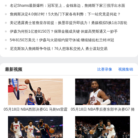
名记Shams最新爆料：冠军至上，金钱靠边，詹姆斯下家三强浮出水面
詹姆斯决定4.0倒计时！5大热门下家各有利弊：下一站究竟是何处？
美记透露勇士签詹皇存前提：换墨菲提升即战力！勇媒模拟5换1出3首轮
伊森为何拒1亿签8150万？保障金额成关键 休媒高赞斯通又一妙手
5年8150万美元！伊森与火箭续约留守休城 继续辅佐杜兰特冲冠
尼克斯加入詹姆斯争夺战！76人想靠私交抢人 勇士谋划交易
最新视频
比赛录像
视频集锦
05月18日 NBA西部决赛G1 马刺vs雷霆
05月18日 NBA季后赛东部半决赛G7 骑
NBA录像回放
士vs活塞 NBA录像回放