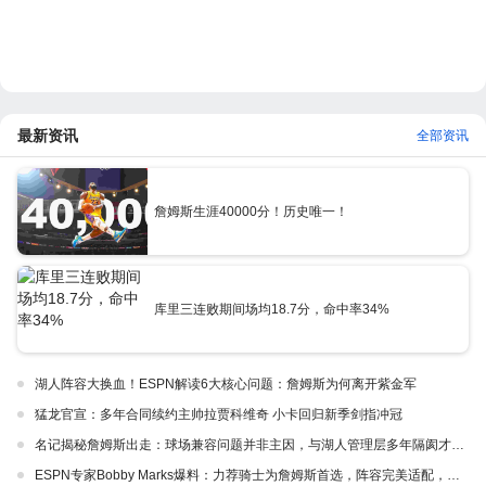
最新资讯
全部资讯
詹姆斯生涯40000分！历史唯一！
库里三连败期间场均18.7分，命中率34%
湖人阵容大换血！ESPN解读6大核心问题：詹姆斯为何离开紫金军
猛龙官宣：多年合同续约主帅拉贾科维奇 小卡回归新季剑指冲冠
名记揭秘詹姆斯出走：球场兼容问题并非主因，与湖人管理层多年隔阂才是真正导火索
ESPN专家Bobby Marks爆料：力荐骑士为詹姆斯首选，阵容完美适配，家乡情怀加分