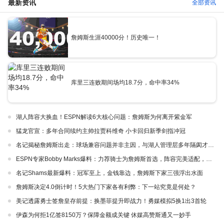
最新资讯
全部资讯
詹姆斯生涯40000分！历史唯一！
库里三连败期间场均18.7分，命中率34%
湖人阵容大换血！ESPN解读6大核心问题：詹姆斯为何离开紫金军
猛龙官宣：多年合同续约主帅拉贾科维奇 小卡回归新季剑指冲冠
名记揭秘詹姆斯出走：球场兼容问题并非主因，与湖人管理层多年隔阂才是真正导火索
ESPN专家Bobby Marks爆料：力荐骑士为詹姆斯首选，阵容完美适配，家乡情怀加分
名记Shams最新爆料：冠军至上，金钱靠边，詹姆斯下家三强浮出水面
詹姆斯决定4.0倒计时！5大热门下家各有利弊：下一站究竟是何处？
美记透露勇士签詹皇存前提：换墨菲提升即战力！勇媒模拟5换1出3首轮
伊森为何拒1亿签8150万？保障金额成关键 休媒高赞斯通又一妙手