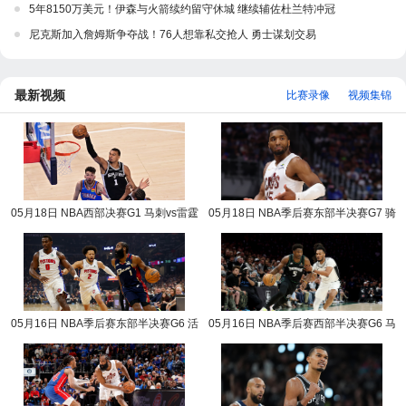
5年8150万美元！伊森与火箭续约留守休城 继续辅佐杜兰特冲冠
尼克斯加入詹姆斯争夺战！76人想靠私交抢人 勇士谋划交易
最新视频
比赛录像
视频集锦
05月18日 NBA西部决赛G1 马刺vs雷霆
05月18日 NBA季后赛东部半决赛G7 骑
NBA录像回放
士vs活塞 NBA录像回放
05月16日 NBA季后赛东部半决赛G6 活
05月16日 NBA季后赛西部半决赛G6 马
塞vs骑士 NBA录像回放
刺vs森林狼 NBA录像回放