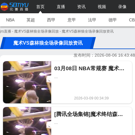
首页
直播
资讯
视频
录像
NBA
英超
西甲
意甲
法甲
德甲
CB
jrs直播
-
魔术VS森林狼全场录像回放
- 魔术VS森林狼全场录像回放资讯
魔术VS森林狼全场录像回放资讯
发布时间：2026-08-06 16:43:48
03月08日 NBA常规赛 魔术vs森林狼 NBA录像回放
...
2026-03-09 00:34:39
292
[腾讯全场集锦]魔术终结森林狼5连胜 班凯罗25+15 贝恩30分 爱德华兹34
...