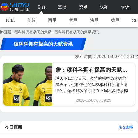
首页
直播
资讯
视频
录像
NBA
英超
西甲
意甲
法甲
德甲
CB
jrs直播
-
穆科科拥有极高的天赋
- 穆科科拥有极高的天赋资讯
穆科科拥有极高的天赋资讯
发布时间：2026-08-07 16:26:52
詹：穆科科拥有极高的天赋 相信他会适应德甲
球天下12月7日讯，多特蒙德中场埃姆雷·
詹表示，他相信他的队友穆科科会适应德
甲的。这名16岁的小将在上周六多特蒙德
1-1战平法兰克福的比赛中迎来了他的第3
2020-12-08 00:39:25
次德甲出场。...
759
今日直播
热赛直播