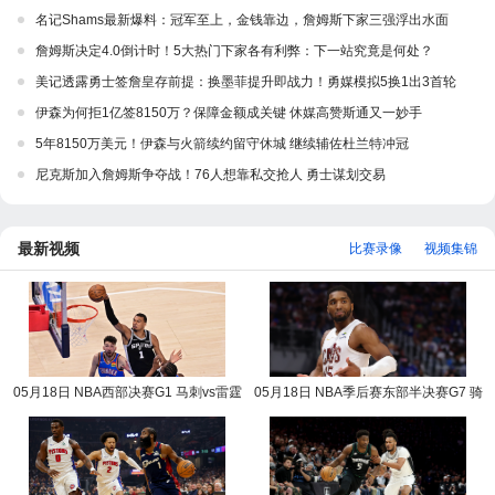
名记Shams最新爆料：冠军至上，金钱靠边，詹姆斯下家三强浮出水面
詹姆斯决定4.0倒计时！5大热门下家各有利弊：下一站究竟是何处？
美记透露勇士签詹皇存前提：换墨菲提升即战力！勇媒模拟5换1出3首轮
伊森为何拒1亿签8150万？保障金额成关键 休媒高赞斯通又一妙手
5年8150万美元！伊森与火箭续约留守休城 继续辅佐杜兰特冲冠
尼克斯加入詹姆斯争夺战！76人想靠私交抢人 勇士谋划交易
最新视频
比赛录像
视频集锦
05月18日 NBA西部决赛G1 马刺vs雷霆
05月18日 NBA季后赛东部半决赛G7 骑
NBA录像回放
士vs活塞 NBA录像回放