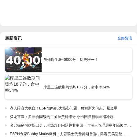
最新资讯
全部资讯
詹姆斯生涯40000分！历史唯一！
库里三连败期间场均18.7分，命中率34%
湖人阵容大换血！ESPN解读6大核心问题：詹姆斯为何离开紫金军
猛龙官宣：多年合同续约主帅拉贾科维奇 小卡回归新季剑指冲冠
名记揭秘詹姆斯出走：球场兼容问题并非主因，与湖人管理层多年隔阂才是真正导火索
ESPN专家Bobby Marks爆料：力荐骑士为詹姆斯首选，阵容完美适配，家乡情怀加分