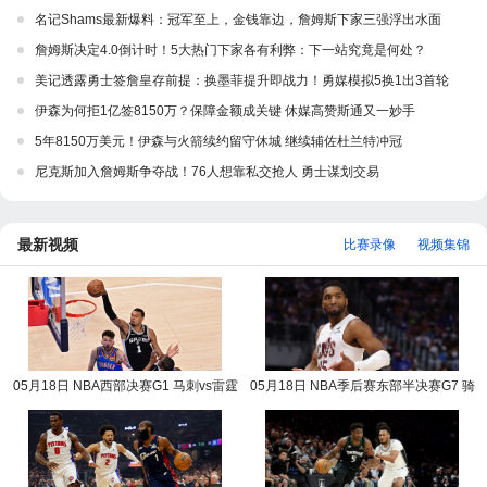
名记Shams最新爆料：冠军至上，金钱靠边，詹姆斯下家三强浮出水面
詹姆斯决定4.0倒计时！5大热门下家各有利弊：下一站究竟是何处？
美记透露勇士签詹皇存前提：换墨菲提升即战力！勇媒模拟5换1出3首轮
伊森为何拒1亿签8150万？保障金额成关键 休媒高赞斯通又一妙手
5年8150万美元！伊森与火箭续约留守休城 继续辅佐杜兰特冲冠
尼克斯加入詹姆斯争夺战！76人想靠私交抢人 勇士谋划交易
最新视频
比赛录像
视频集锦
05月18日 NBA西部决赛G1 马刺vs雷霆
05月18日 NBA季后赛东部半决赛G7 骑
NBA录像回放
士vs活塞 NBA录像回放