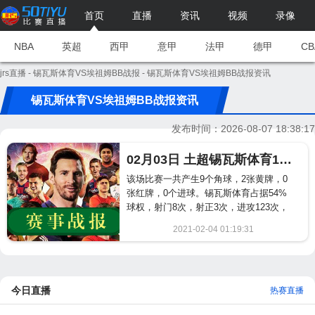
首页
直播
资讯
视频
录像
NBA
英超
西甲
意甲
法甲
德甲
CB
jrs直播
-
锡瓦斯体育VS埃祖姆BB战报
- 锡瓦斯体育VS埃祖姆BB战报资讯
锡瓦斯体育VS埃祖姆BB战报资讯
发布时间：2026-08-07 18:38:17
02月03日 土超锡瓦斯体育1-1埃祖姆BB完赛战报
该场比赛一共产生9个角球，2张黄牌，0
张红牌，0个进球。锡瓦斯体育占据54%
球权，射门8次，射正3次，进攻123次，
危险进攻86次。埃祖姆BB占据46%球
2021-02-04 01:19:31
权，射门9次，射正3次，进攻100次，危
801
险进攻77次。...
今日直播
热赛直播