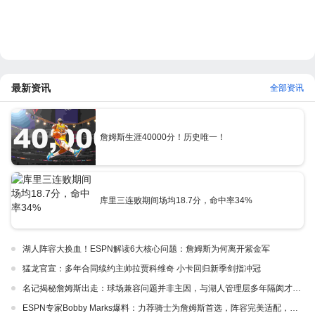
最新资讯
全部资讯
詹姆斯生涯40000分！历史唯一！
库里三连败期间场均18.7分，命中率34%
湖人阵容大换血！ESPN解读6大核心问题：詹姆斯为何离开紫金军
猛龙官宣：多年合同续约主帅拉贾科维奇 小卡回归新季剑指冲冠
名记揭秘詹姆斯出走：球场兼容问题并非主因，与湖人管理层多年隔阂才是真正导火索
ESPN专家Bobby Marks爆料：力荐骑士为詹姆斯首选，阵容完美适配，家乡情怀加分