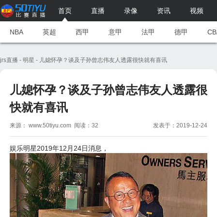
#endText p img {max-w">
首页
直播
录像
资讯
视频
NBA
英超
西甲
意甲
法甲
德甲
CB
jrs直播
-
明星
- 儿媳怀孕？谈及子孙曾志伟友人透露很快就有喜讯
儿媳怀孕？谈及子孙曾志伟友人透露很
快就有喜讯
来源： www.50tiyu.com 阅读：32
发表于：2019-12-24
娱乐明星2019年12月24日消息，