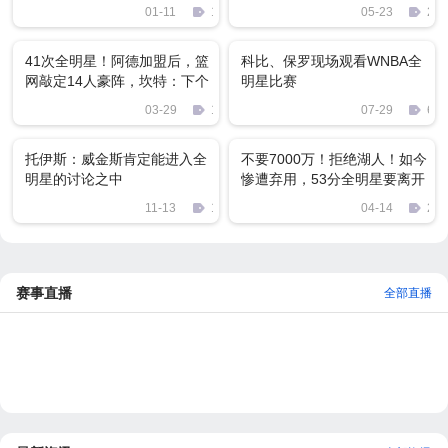
球星：美中不足！
01-11
10
05-23
279
41次全明星！阿德加盟后，篮
科比、保罗现场观看WNBA全
网敲定14人豪阵，坎特：下个
明星比赛
是灭霸？
03-29
1525
07-29
67
托伊斯：威金斯肯定能进入全
不要7000万！拒绝湖人！如今
明星的讨论之中
惨遭弃用，53分全明星要离开
NBA了？
11-13
11
04-14
203
赛事直播
全部直播