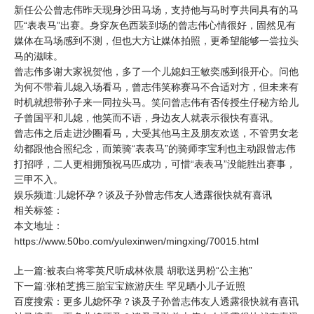
新任公公曾志伟昨天现身沙田马场，支持他与马时亨共同具有的马
匹“表表马”出赛。身穿灰色西装到场的曾志伟心情很好，固然见有
媒体在马场感到不测，但也大方让媒体拍照，更希望能够一尝拉头
马的滋味。
曾志伟多谢大家祝贺他，多了一个儿媳妇王敏奕感到很开心。问他
为何不带着儿媳入场看马，曾志伟笑称赛马不合适对方，但未来有
时机就想带孙子来一同拉头马。笑问曾志伟有否传授生仔秘方给儿
子曾国平和儿媳，他笑而不语，身边友人就表示很快有喜讯。
曾志伟之后走进沙圈看马，大受其他马主及朋友欢送，不管男女老
幼都跟他合照纪念，而策骑“表表马”的骑师李宝利也主动跟曾志伟
打招呼，二人更相拥预祝马匹成功，可惜“表表马”没能胜出赛事，
三甲不入。
娱乐频道:儿媳怀孕？谈及子孙曾志伟友人透露很快就有喜讯
相关标签：
本文地址：
https://www.50bo.com/yulexinwen/mingxing/70015.html
上一篇:被表白将零英尺听成林依晨 胡歌送男粉“公主抱”
下一篇:张柏芝携三胎宝宝旅游庆生 罕见晒小儿子近照
百度搜索：更多儿媳怀孕？谈及子孙曾志伟友人透露很快就有喜讯