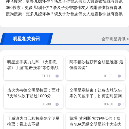
神马搜索：更多儿媳怀孕？谈及子孙曾志伟友人透露很快就有喜讯
360搜索：更多儿媳怀孕？谈及子孙曾志伟友人透露很快就有喜讯
搜狗搜索：更多儿媳怀孕？谈及子孙曾志伟友人透露很快就有喜讯
明星相关资讯
全部明星资讯 >
明星选手实力助阵 《火影忍
阿不都沙拉获评全明星晚宴“最
者》手游“追击强者”等你来战
佳着装奖”
11-11
0
01-11
10
热火为韦德全明星拉票：面对
全明星赛结束！让各支球队头
7支球队砍下超过1000分
疼的问题来了，如何面对篮网
01-08
12
03-10
230
丁威迪为自己和拉塞尔全明星
蒙塔·艾利斯 实力被低估！盘
拉票：看上去不错
点NBA无缘全明星的十大实力