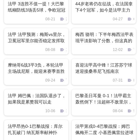
法甲 3连胜不值一提！大巴黎
44岁老将仍在征战，在法国拿
纸糊防线3场丢5球，争欧冠冠
下4个冠军，如今是法甲主力
军白日做梦
队长
08-21
292
04-27
693
法甲 法甲预测：梅斯vs里尔，
梅西 骆明：下半年梅西法甲表
卫冕冠军里尔能否稳定发挥取
现平淡影响了分数，但这真的
得联赛开门红？
没那么重要
08-08
1692
12-02
735
摩纳哥6战3平3负，本轮法甲
喜迎法甲高中锋！江苏苏宁球
主场战尼斯，能迎来赛季首胜
迷迎接桑蒂尼飞抵南京
吗？
09-24
72
07-31
81
法甲 姆巴佩：法国队退步了，
巴黎圣日耳曼 0-1！法甲霸主
如果我是累赘我可以走
轰然倒下！法超杯不敌里尔，
大巴黎新赛季前景堪忧
10-06
1891
08-04
587
法甲昂热0-1巴黎战报：库尔
法甲第戎0-4巴黎战报：姆巴
扎瓦破门 纳瓦斯率献神扑
佩梅开二度 小基恩佩雷拉进球