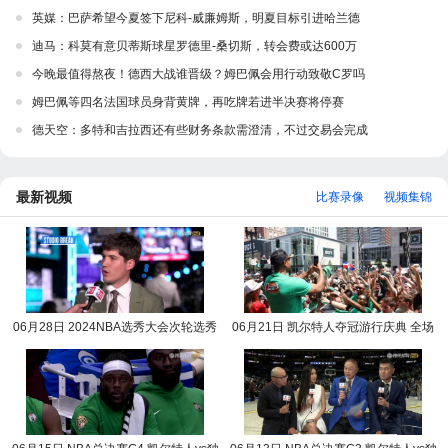
英媒：巴萨希望今夏签下尼科-威廉姆斯，明夏目标引进哈兰德
迪马：科莫有意贝蒂斯球星罗德里-桑切斯，转会费或达600万
今晚最值得熬夜！德西大战谁晋级？姆巴佩会用行动致敬C罗吗
姆巴佩等四名法国球员身背黄牌，再吃牌若进半决赛将停赛
德天空：多特和吉拉西还有些财务条款需澄清，不过交易会完成
最新视频
比赛录像
视频集锦
06月28日 2024NBA选秀大会次轮选秀
06月21日 凯尔特人夺冠游行庆典 全场
完整版录像回放
录像回放