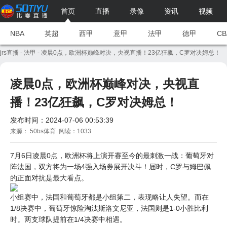
首页
直播
录像
资讯
视频
NBA
英超
西甲
意甲
法甲
德甲
CB
jrs直播
-
法甲
- 凌晨0点，欧洲杯巅峰对决，央视直播！23亿狂飙，C罗对决姆总！
凌晨0点，欧洲杯巅峰对决，央视直
播！23亿狂飙，C罗对决姆总！
发布时间：2024-07-06 00:53:39
来源： 50bs体育 阅读：1033
7月6日凌晨0点，欧洲杯将上演开赛至今的最刺激一战：葡萄牙对
阵法国，双方将为一场4强入场券展开决斗！届时，C罗与姆巴佩
的正面对抗是最大看点。
小组赛中，法国和葡萄牙都是小组第二，表现略让人失望。而在
1/8决赛中，葡萄牙惊险淘汰斯洛文尼亚，法国则是1-0小胜比利
时。两支球队提前在1/4决赛中相遇。