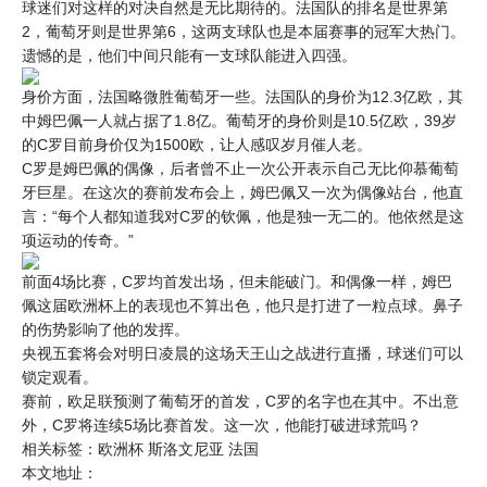
球迷们对这样的对决自然是无比期待的。法国队的排名是世界第
2，葡萄牙则是世界第6，这两支球队也是本届赛事的冠军大热门。
遗憾的是，他们中间只能有一支球队能进入四强。
身价方面，法国略微胜葡萄牙一些。法国队的身价为12.3亿欧，其
中姆巴佩一人就占据了1.8亿。葡萄牙的身价则是10.5亿欧，39岁
的C罗目前身价仅为1500欧，让人感叹岁月催人老。
C罗是姆巴佩的偶像，后者曾不止一次公开表示自己无比仰慕葡萄
牙巨星。在这次的赛前发布会上，姆巴佩又一次为偶像站台，他直
言：“每个人都知道我对C罗的钦佩，他是独一无二的。他依然是这
项运动的传奇。”
前面4场比赛，C罗均首发出场，但未能破门。和偶像一样，姆巴
佩这届欧洲杯上的表现也不算出色，他只是打进了一粒点球。鼻子
的伤势影响了他的发挥。
央视五套将会对明日凌晨的这场天王山之战进行直播，球迷们可以
锁定观看。
赛前，欧足联预测了葡萄牙的首发，C罗的名字也在其中。不出意
外，C罗将连续5场比赛首发。这一次，他能打破进球荒吗？
相关标签：
欧洲杯
斯洛文尼亚
法国
本文地址：