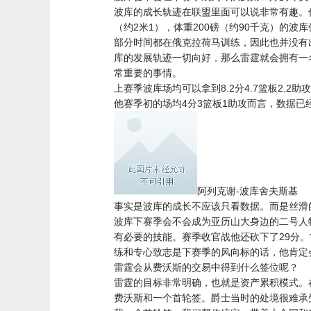
波库的成长轨迹在联盟里面可以说非常有趣。
（约2米1），体重200磅（约90千克）的
部分时间都在俄克拉荷马训练，因此也并没有
库的发展轨迹一切向好，那么雷霆就会拥有一
常重要的事情。
上赛季波库场均可以拿到8.2分4.7篮板2.
他赛季初的场均4分3篮板1助攻而言，数据已
阿列克谢-波库舍夫斯基
事实是波库的成长不应该只看数据。而是丝滑
波库下赛季会不会成为亚历山大身边的二号人
有必要的技能。赛季收官战他还砍下了29分
练和专心致志是下赛季的风向标的话，他肯定
雷霆会从费沃斯的交易中得到什么签位呢？
雷霆的目标非常明确，也就是资产累积模式。
费沃斯和一个首轮签。
爵士
当时的处境很难承