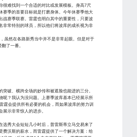
你很难找到一个合适的对比或发展模板。身高7尺
波库休赛季的首要目标就是打磨身体。今年休赛季他大
出战赛季联赛。雷霆也明白其中的重要性，只要波
名非常特别的球员，所以他们将波库的成长视为非
2助攻，虽然在各路新秀当中并不是非常起眼。但是对于
经翻了一番。
的突破、横跨全场的妙传和被遮脸也能进的三分。
物呢？我认为没问题。上赛季波库基本已经展示所
。雷霆会提供所有必要的机会，而如果波库的努力训
会展示非常惊人的进步。
在选秀大会短短几小时后，普雷斯蒂立马交易来了
受费沃斯的薪水，而雷霆提供了一个解决方案：给