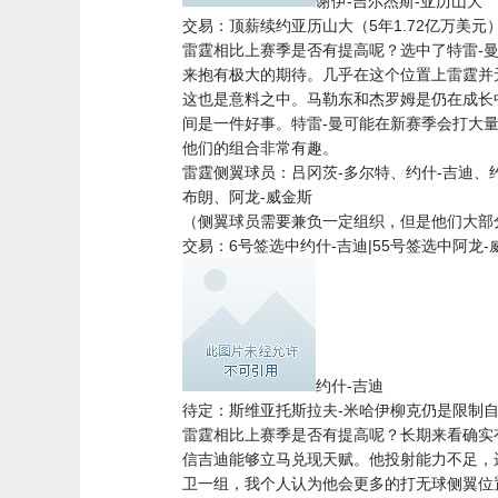
谢伊-吉尔杰斯-亚历山大
交易：顶薪续约亚历山大（5年1.72亿万美元）
雷霆相比上赛季是否有提高呢？选中了特雷-
来抱有极大的期待。几乎在这个位置上雷霆并
这也是意料之中。马勒东和杰罗姆是仍在成长
间是一件好事。特雷-曼可能在新赛季会打大
他们的组合非常有趣。
雷霆侧翼球员：吕冈茨-多尔特、约什-吉迪、约
布朗、阿龙-威金斯
（侧翼球员需要兼负一定组织，但是他们大部
交易：6号签选中约什-吉迪|55号签选中阿龙-
约什-吉迪
待定：斯维亚托斯拉夫-米哈伊柳克仍是限制自
雷霆相比上赛季是否有提高呢？长期来看确实
信吉迪能够立马兑现天赋。他投射能力不足，
卫一组，我个人认为他会更多的打无球侧翼位