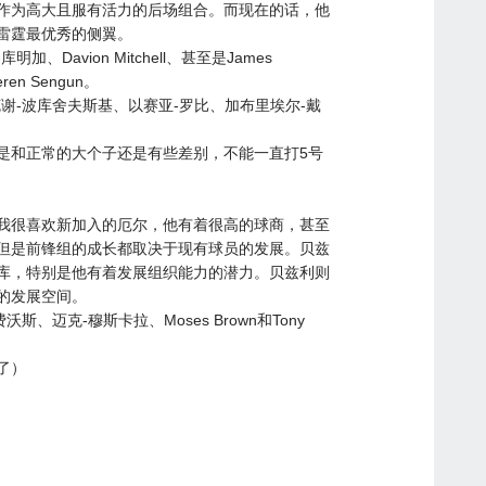
作为高大且服有活力的后场组合。而现在的话，他
雷霆最优秀的侧翼。
avion Mitchell、甚至是James
en Sengun。
谢-波库舍夫斯基、以赛亚-罗比、加布里埃尔-戴
是和正常的大个子还是有些差别，不能一直打5号
我很喜欢新加入的厄尔，他有着很高的球商，甚至
但是前锋组的成长都取决于现有球员的发展。贝兹
库，特别是他有着发展组织能力的潜力。贝兹利则
的发展空间。
、迈克-穆斯卡拉、Moses Brown和Tony
了）