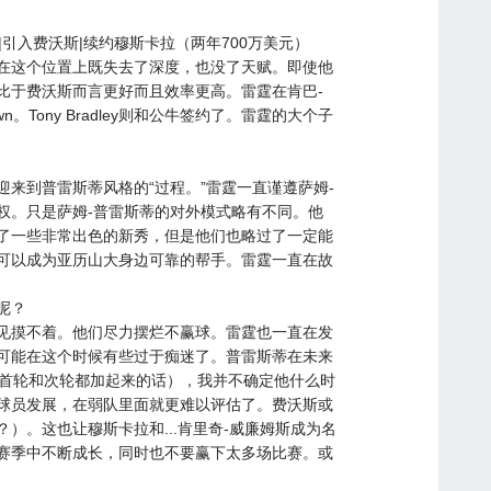
人|引入费沃斯|续约穆斯卡拉（两年700万美元）
在这个位置上既失去了深度，也没了天赋。即使他
比于费沃斯而言更好而且效率更高。雷霆在肯巴-
Tony Bradley则和
公牛
签约了。雷霆的大个子
来到普雷斯蒂风格的“过程。”雷霆一直谨遵萨姆-
权。只是萨姆-普雷斯蒂的对外模式略有不同。他
了一些非常出色的新秀，但是他们也略过了一定能
可以成为亚历山大身边可靠的帮手。雷霆一直在故
呢？
见摸不着。他们尽力摆烂不赢球。雷霆也一直在发
可能在这个时候有些过于痴迷了。普雷斯蒂在未来
把首轮和次轮都加起来的话），我并不确定他什么时
球员发展，在弱队里面就更难以评估了。费沃斯或
）。这也让穆斯卡拉和...肯里奇-威廉姆斯成为名
赛季中不断成长，同时也不要赢下太多场比赛。或