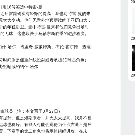
2
|用18号签选中特雷-曼
曼之后雷霆确实有轻微的提高，我也对特雷-曼的未
无太大变动。他们无意外地顶薪续约了亚历山大，
中的年轻后卫。选中特雷-曼来和他们竞争出场时
量的无球，这也取决于马勒东新赛季的进步程度。
2
什-哈尔、肯里奇-威廉姆斯、杰伦-霍尔德、查理-
分时间则是侧重外线投射或者承担3D球员角色）
威金斯|续约约什-哈尔
2
由球员（注：本文写于8月27日）
有提升。但是短期来看，并无太大提高。我并不相
运球也稀碎。有些人可能会觉得为什么吉迪不是后
置，下赛季的第二角色也将承担组织进攻。在未