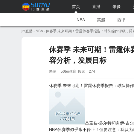
首页
直播
录像
NBA
英超
西甲
jrs直播
-
NBA
- 休赛季 未来可期！雷霆休赛季报告：球队操作评级，
休赛季 未来可期！雷霆休
容分析，发展目标
来源： 50bo体育 阅读：274
休赛季 未来可期！
雷霆
休赛季报告：球队操作
吕盖兹-多尔特和谢伊-吉
NBA休赛季似乎永不停止！但要注意：我认