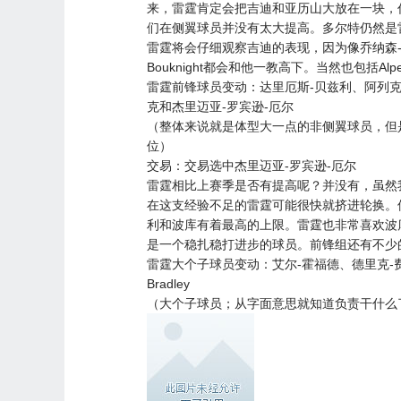
来，雷霆肯定会把吉迪和亚历山大放在一块，
们在侧翼球员并没有太大提高。多尔特仍然是
雷霆将会仔细观察吉迪的表现，因为像乔纳森-库明加、D
Bouknight都会和他一教高下。当然也包括Alper
雷霆前锋球员变动：达里厄斯-贝兹利、阿列克
克和杰里迈亚-罗宾逊-厄尔
（整体来说就是体型大一点的非侧翼球员，但
位）
交易：交易选中杰里迈亚-罗宾逊-厄尔
雷霆相比上赛季是否有提高呢？并没有，虽然
在这支经验不足的雷霆可能很快就挤进轮换。
利和波库有着最高的上限。雷霆也非常喜欢波
是一个稳扎稳打进步的球员。前锋组还有不少
雷霆大个子球员变动：艾尔-霍福德、德里克-费沃斯
Bradley
（大个子球员；从字面意思就知道负责干什么