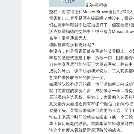
艾尔-霍福德
交易：将霍福德和Moses Brown送往凯尔特
雷霆相比上赛季是否有提高呢？并没有，雷霆
们在赛季半程就不让霍福德打了，但霍福德相
沃克换霍福德的交易中不得不放弃Moses Brown。
名单非常单薄且无力。
球队整体有没有更好呢？
并没有，但是雷霆正处在重建的节骨眼上。欢迎
辛基的激进式重建手册：拆散一切，囤积选秀
们在休赛季尽可能的买下大量选秀权，并选中
成功的球员，像库明加和米切尔。二人其实都
意摆烂来换取最后的摇身一变。
如果球队没有提升的话，他们该如何走向成功
就目前雷霆的状况而言，成功像水一样，看得
展球员购入选秀权。事实上，大量购入选秀权
几次选秀大会接近拥有30多个顺位（如果你
候是个头。普雷斯蒂或许目光更为长远。至于
许在未来某个时间段就会被送走（换一个二轮？
单上资历最老的球员。雷霆希望年轻球员能在
许这个角度来看就是雷霆现阶段的成功。