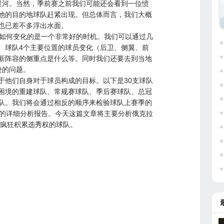
过河。当然，季前赛之前我们可能还会看到一位愤
他的目的地球队赶紧出现。但总体而言，我们大概
也已差不多浮出水面。
是如何变化的是一个非常好的时机。我们可以通过几
、球队4个主要位置的球员变化（后卫、侧翼、前
新阵容的侧重点是什么等。同时我们还要去到当地
睫的问题。
于他们自身对于球员构成的目标。以下是30支球队
困境的重建球队、常规赛球队、季后赛球队、总冠
队。我们将会通过相反的顺序来检验球队上赛季的
队的详细分析报告。今天这篇文章将主要分析俄克拉
支疯狂积累选秀权的球队。