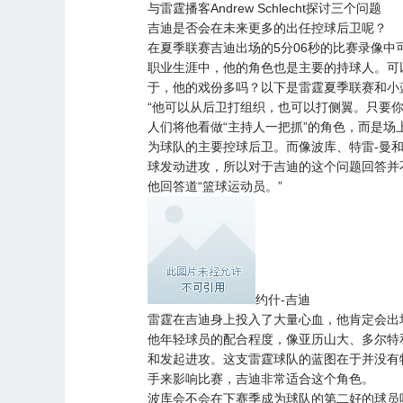
与雷霆播客Andrew Schlecht探讨三个问题
吉迪是否会在未来更多的出任控球后卫呢？
在夏季联赛吉迪出场的5分06秒的比赛录像中
职业生涯中，他的角色也是主要的持球人。可
于，他的戏份多吗？以下是雷霆夏季联赛和小蓝队主
“他可以从后卫打组织，也可以打侧翼。只要
人们将他看做“主持人一把抓”的角色，而是
为球队的主要控球后卫。而像波库、特雷-曼
球发动进攻，所以对于吉迪的这个问题回答并
他回答道“篮球运动员。”
约什-吉迪
雷霆在吉迪身上投入了大量心血，他肯定会出
他年轻球员的配合程度，像亚历山大、多尔特
和发起进攻。这支雷霆球队的蓝图在于并没有特
手来影响比赛，吉迪非常适合这个角色。
波库会不会在下赛季成为球队的第二好的球员