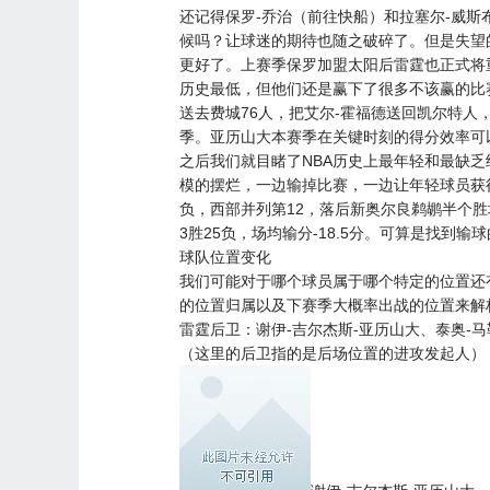
还记得保罗-乔治（前往
快船
）和拉塞尔-威斯
候吗？让球迷的期待也随之破碎了。但是失望
更好了。上赛季保罗加盟
太阳
后雷霆也正式将
历史最低，但他们还是赢下了很多不该赢的比
送去费城76人，把艾尔-霍福德送回
凯尔特人
季。亚历山大本赛季在关键时刻的得分效率可
之后我们就目睹了NBA历史上最年轻和最缺
模的摆烂，一边输掉比赛，一边让年轻球员获得
负，西部并列第12，落后新奥尔良
鹈鹕
半个胜
3胜25负，场均输分-18.5分。可算是找到输
球队位置变化
我们可能对于哪个球员属于哪个特定的位置还
的位置归属以及下赛季大概率出战的位置来解
雷霆后卫：谢伊-吉尔杰斯-亚历山大、泰奥-马
（这里的后卫指的是后场位置的进攻发起人）