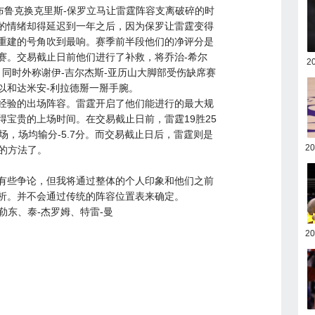
布鲁克换克里斯-保罗立马让雷霆阵容支离破碎的时
的情绪却得延迟到一年之后，因为保罗让雷霆变得
重建的号角吹到最响。赛季前半段他们的净评分是
赛。交易截止日前他们进行了补救，将乔治-希尔
2
，同时外称谢伊-吉尔杰斯-亚历山大脚部受伤缺席赛
以和达米安-利拉德掰一掰手腕。
乏经验的出场阵容。雷霆开启了他们能进行的最大规
宝贵的上场时间。在交易截止日前，雷霆19胜25
场，场均输分-5.7分。而交易截止日后，雷霆则是
2
球的方法了。
有些争论，但我将通过整体的个人印象和他们之前
析。并不会通过传统的阵容位置表来确定。
勒东、泰-杰罗姆、特雷-曼
2