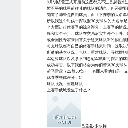
9月训练营正式开启前这些都只不过是趟着水
愤不平的球星前往其他球队的消息，但还需要
知道了哪些是自由球员，而且下赛季的大名单
所以我这个时候一探联盟30支球队的大名单
个方面进行休赛季的综合评分：上赛季的情况
锋和大个子）、球队在交易后实力是否上升、
或全国性专家来回答关于这支球队3个迫在眉
每支球队都有自己的休赛季结束时间，这取决
所处的基本状况，包括：重建球队、寻找摆脱
军边缘球队以及拿不到总冠军就即将摆烂的球
成功与否。以下我们将会为你们带来30支球
荷马雷霆（22胜50负），表面来看他们是一
休赛季整体评分：C-
球队状况：重建球队
上赛季俄城发生了什么？
吕盖兹-多尔特