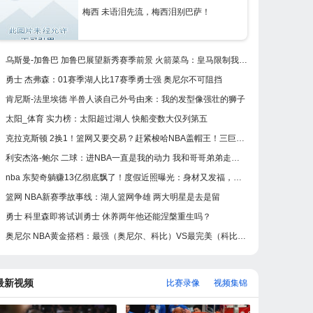
梅西 未语泪先流，梅西泪别巴萨！
乌斯曼-加鲁巴 加鲁巴展望新秀赛季前景 火箭菜鸟：皇马限制我发挥
勇士 杰弗森：01赛季湖人比17赛季勇士强 奥尼尔不可阻挡
肯尼斯-法里埃德 半兽人谈自己外号由来：我的发型像强壮的狮子
太阳_体育 实力榜：太阳超过湖人 快船变数大仅列第五
克拉克斯顿 2换1！篮网又要交易？赶紧梭哈NBA盖帽王！三巨头有他能笑醒
利安杰洛-鲍尔 二球：进NBA一直是我的动力 我和哥哥弟弟走不同道路
nba 东契奇躺赚13亿彻底飘了！度假近照曝光：身材又发福，明显长胖
篮网 NBA新赛季故事线：湖人篮网争雄 两大明星是去是留
勇士 科里森即将试训勇士 休养两年他还能涅槃重生吗？
奥尼尔 NBA黄金搭档：最强（奥尼尔、科比）VS最完美（科比、加索尔）
最新视频
比赛录像
视频集锦