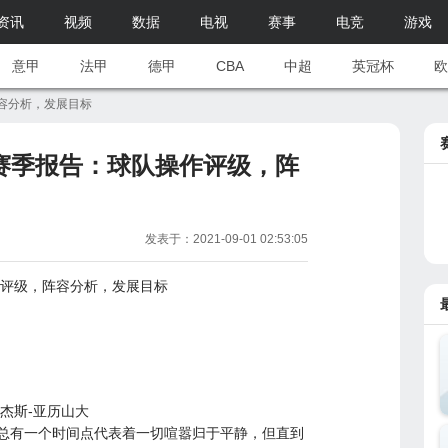
资讯
视频
数据
电视
赛事
电竞
游戏
意甲
法甲
德甲
CBA
中超
英冠杯
欧
阵容分析，发展目标
赛季报告：球队操作评级，阵
发表于：2021-09-01 02:53:05
评级，阵容分析，发展目标
尔杰斯-亚历山大
为总有一个时间点代表着一切喧嚣归于平静，但直到