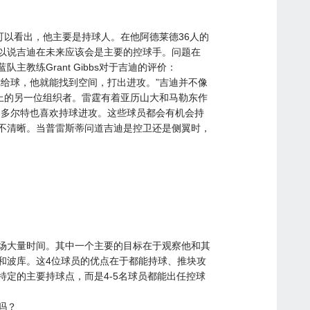
可以看出，他主要是持球人。在他阿德莱德36人的
以说吉迪在未来应该会是主要的控球手。问题在
教练Grant Gibbs对于吉迪的评价：
你给球，他就能找到空间，打出进攻。”吉迪并不像
场上的另一位组织者。雷霆有着亚历山大和马勒东作
和多尔特也喜欢持球进攻。这些球员都会有机会持
不清晰。当普雷斯蒂问道吉迪是控卫还是侧翼时，
场大量时间。其中一个主要的目标在于观察他和其
和波库。这4位球员的优点在于都能持球、推块攻
定的主要持球点，而是4-5名球员都能出任控球
吗？