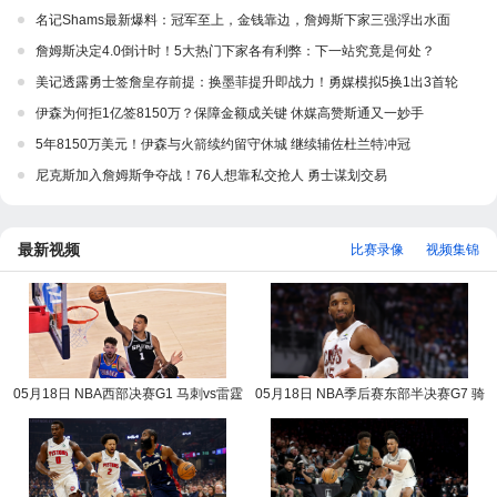
名记Shams最新爆料：冠军至上，金钱靠边，詹姆斯下家三强浮出水面
詹姆斯决定4.0倒计时！5大热门下家各有利弊：下一站究竟是何处？
美记透露勇士签詹皇存前提：换墨菲提升即战力！勇媒模拟5换1出3首轮
伊森为何拒1亿签8150万？保障金额成关键 休媒高赞斯通又一妙手
5年8150万美元！伊森与火箭续约留守休城 继续辅佐杜兰特冲冠
尼克斯加入詹姆斯争夺战！76人想靠私交抢人 勇士谋划交易
最新视频
比赛录像
视频集锦
05月18日 NBA西部决赛G1 马刺vs雷霆
05月18日 NBA季后赛东部半决赛G7 骑
NBA录像回放
士vs活塞 NBA录像回放