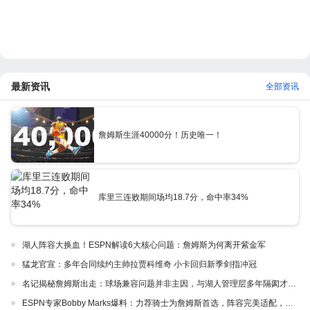
最新资讯
全部资讯
詹姆斯生涯40000分！历史唯一！
库里三连败期间场均18.7分，命中率34%
湖人阵容大换血！ESPN解读6大核心问题：詹姆斯为何离开紫金军
猛龙官宣：多年合同续约主帅拉贾科维奇 小卡回归新季剑指冲冠
名记揭秘詹姆斯出走：球场兼容问题并非主因，与湖人管理层多年隔阂才是真正导火索
ESPN专家Bobby Marks爆料：力荐骑士为詹姆斯首选，阵容完美适配，家乡情怀加分