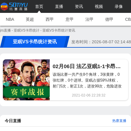
首页
直播
资讯
视频
录像
NBA
英超
西甲
意甲
法甲
德甲
CB
jrs直播
-
亚眠VS卡昂统计
- 亚眠VS卡昂统计资讯
亚眠VS卡昂统计资讯
发布时间：2026-08-07 02:14:48
02月06日 法乙亚眠1-1卡昂完赛战报
该场比赛一共产生8个角球，3张黄牌，0
张红牌，0个进球。亚眠占据59%球权，
射门5次，射正1次，进攻99次，危险进攻
75次。卡昂占据41%球权，射门6次，射
2021-02-06 22:28:32
正2次，进攻87次，危险进攻55次。...
2070
今日直播
热赛直播