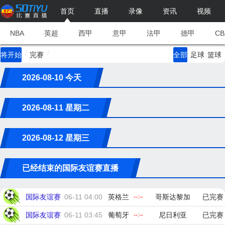
首页
直播
录像
资讯
视频
NBA
英超
西甲
意甲
法甲
德甲
CB
/
/
将开始
完赛
全部
足球
篮球
2026-08-10 今天
2026-08-11 星期二
2026-08-12 星期三
已经结束的国际友谊赛直播
国际友谊赛
06-11 04:00
英格兰
哥斯达黎加
已完赛
--:--
国际友谊赛
06-11 03:45
葡萄牙
尼日利亚
已完赛
--:--