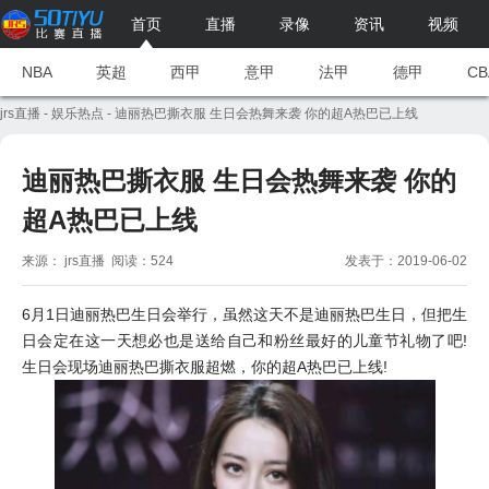
首页
直播
录像
资讯
视频
NBA
英超
西甲
意甲
法甲
德甲
CB
jrs直播
-
娱乐热点
- 迪丽热巴撕衣服 生日会热舞来袭 你的超A热巴已上线
迪丽热巴撕衣服 生日会热舞来袭 你的
超A热巴已上线
来源： jrs直播 阅读：524
发表于：2019-06-02
6月1日迪丽热巴生日会举行，虽然这天不是迪丽热巴生日，但把生
日会定在这一天想必也是送给自己和粉丝最好的儿童节礼物了吧!
生日会现场迪丽热巴撕衣服超燃，你的超A热巴已上线!