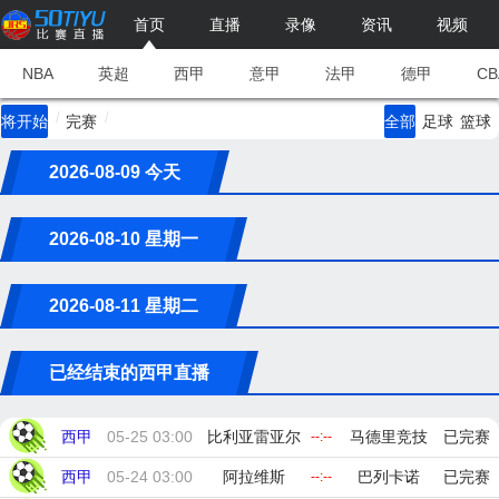
首页
直播
录像
资讯
视频
NBA
英超
西甲
意甲
法甲
德甲
CB
/
/
将开始
完赛
全部
足球
篮球
2026-08-09 今天
2026-08-10 星期一
2026-08-11 星期二
已经结束的西甲直播
西甲
05-25 03:00
比利亚雷亚尔
马德里竞技
已完赛
--:--
西甲
05-24 03:00
阿拉维斯
巴列卡诺
已完赛
--:--