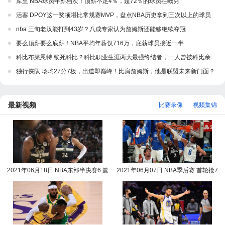
库里 NBA球员年薪档次！顶薪不足4％，超72％的球员在喊穷
活塞 DPOY这一奖项堪比常规赛MVP，盘点NBA历史拿到三次以上的球员
nba 三旬老汉能打到43岁？八成专家认为詹姆斯还能够继续夺冠
要么顶薪要么底薪！NBA平均年薪仅716万，底薪球员接近一半
科比布莱恩特 锁死科比？科比职业生涯两大最强终结者，一人曾被科比亲自认证
独行侠队 场均27分7板，出道即巅峰！比肩詹姆斯，他是联盟未来新门面？
最新视频
比赛录像
视频集锦
2021年06月18日 NBA东部半决赛6 篮
2021年06月07日 NBA季后赛 首轮抢7
网vs雄鹿全场录像回放
快船vs独行侠全场录