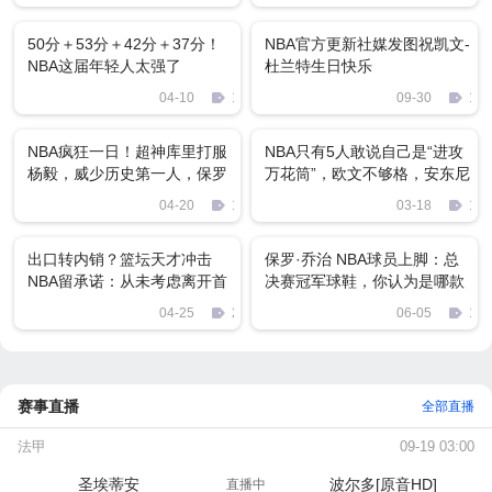
50分＋53分＋42分＋37分！
NBA官方更新社媒发图祝凯文-
NBA这届年轻人太强了
杜兰特生日快乐
04-10
1297
09-30
12
NBA疯狂一日！超神库里打服
NBA只有5人敢说自己是“进攻
杨毅，威少历史第一人，保罗
万花筒”，欧文不够格，安东尼
助攻超魔术师！
仅第三
04-20
1976
03-18
103
出口转内销？篮坛天才冲击
保罗·乔治 NBA球员上脚：总
NBA留承诺：从未考虑离开首
决赛冠军球鞋，你认为是哪款
钢
呢？
04-25
2553
06-05
151
赛事直播
全部直播
法甲
09-19 03:00
圣埃蒂安
波尔多[原音HD]
直播中