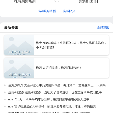
托特纳姆热刺
切尔西[国语]
VS
高清足球直播
足球比分
最新资讯
全部资讯
勇士 NBA3动态！火箭再签3人，勇士交易正式达成，
小卡合同2选1
梅西 未语泪先流，梅西泪别巴萨！
迈克尔乔丹 麦基评选心中历史前四球星：乔丹第二，艾弗森第三，天钩高居榜首
达伦·科里森 达伦·科里森：当初为了信仰退役，现在重返NBA依旧抢手
nba 716万！NBA平均年薪出炉，果然财富掌握在少数人当中
nba 霍华德最爱的大码模特，疯狂示爱却被拒绝，球迷：胖的很美