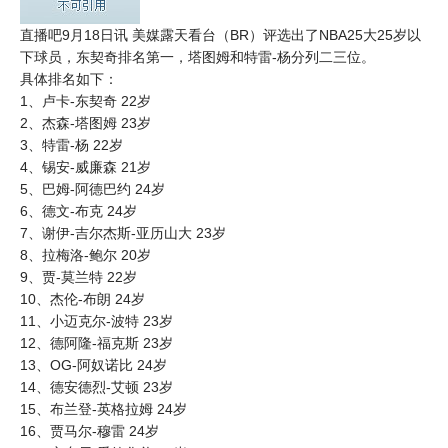
直播吧9月18日讯 美媒露天看台（BR）评选出了NBA25大25岁以
下球员，东契奇排名第一，塔图姆和特雷-杨分列二三位。
具体排名如下：
1、卢卡-东契奇 22岁
2、杰森-塔图姆 23岁
3、特雷-杨 22岁
4、锡安-威廉森 21岁
5、巴姆-阿德巴约 24岁
6、德文-布克 24岁
7、谢伊-吉尔杰斯-亚历山大 23岁
8、拉梅洛-鲍尔 20岁
9、贾-莫兰特 22岁
10、杰伦-布朗 24岁
11、小迈克尔-波特 23岁
12、德阿隆-福克斯 23岁
13、OG-阿奴诺比 24岁
14、德安德烈-艾顿 23岁
15、布兰登-英格拉姆 24岁
16、贾马尔-穆雷 24岁