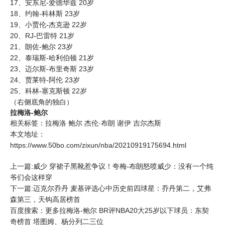
17、安东尼-爱德华兹 20岁
18、约翰-科林斯 23岁
19、小贾伦-杰克逊 22岁
20、RJ-巴雷特 21岁
21、朗佐-鲍尔 23岁
22、泰瑞斯-哈利伯顿 21岁
23、迈尔斯-布里奇斯 23岁
24、贾莱特-阿伦 23岁
25、科林-塞克斯顿 22岁
（右侧底角的独白）
拉梅洛-鲍尔
相关标签：
拉梅洛
鲍尔
杰伦·布朗
谢伊
吉尔杰斯
本文地址：
https://www.50bo.com/zixun/nba/20210919175694.html
上一篇:威少 穿裙子黑靴惹争议！夸梅-布朗怒喷威少：没有一个纯
爷们会这样穿
下一篇:迈克尔乔丹 麦基评选心中历史前四球星：乔丹第二，艾弗
森第三，天钩高居榜首
百度搜索：更多拉梅洛-鲍尔 BR评NBA20大25岁以下球员：东契
奇榜首 塔图姆、杨分列二三位