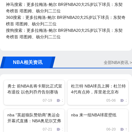
神马搜索：更多拉梅洛-鲍尔 BR评NBA20大25岁以下球员：东契
奇榜首 塔图姆、杨分列二三位
360搜索：更多拉梅洛-鲍尔 BR评NBA20大25岁以下球员：东契奇
榜首 塔图姆、杨分列二三位
搜狗搜索：更多拉梅洛-鲍尔 BR评NBA20大25岁以下球员：东契
奇榜首 塔图姆、杨分列二三位
NBA相关资讯
全部NBA资讯 >
勇士 前NBA名将卡斯比正式宣
杜兰特 NBA球员上脚：杜兰特
布退役 以色列乔丹告别赛场
4代有点帅，库里老北京布
鞋？
07-19
2785
05-06
212
nba “英超狼队赞助商”奥运会
nba 来一组NBA球星壁纸
开幕式直播：NBA奥尼尔艾弗
森均得分40＋
07-21
1812
06-20
906