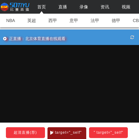
首页
直播
录像
资讯
视频
NBA
英超
西甲
意甲
法甲
德甲
CB
正直播：北京体育直播在线观看
超清直播(荐)
" target="_self"
" target="_self"