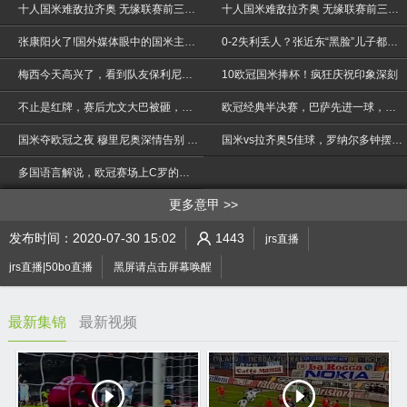
十人国米难敌拉齐奥 无缘联赛前三和欧冠
十人国米难敌拉齐奥 无缘联赛前三和欧冠
张康阳火了!国外媒体眼中的国米主席:27岁的欧冠联赛改革者
0-2失利丢人？张近东“黑脸”儿子都不敢说话，许家印一脸轻松
梅西今天高兴了，看到队友保利尼奥的表现，一边笑一边点赞
10欧冠国米捧杯！疯狂庆祝印象深刻
不止是红牌，赛后尤文大巴被砸，C罗漫天嘘声中一言不发！
欧冠经典半决赛，巴萨先进一球，国米上演三球大逆转！
>
国米夺欧冠之夜 穆里尼奥深情告别 与马特拉奇相拥而泣
国米vs拉齐奥5佳球，罗纳尔多钟摆过门将成永恒经典！
多国语言解说，欧冠赛场上C罗的世界级倒挂金钩！
更多意甲
发布时间：2020-07-30 15:02
1443
jrs直播
jrs直播|50bo直播
黑屏请点击屏幕唤醒
最新集锦
最新视频