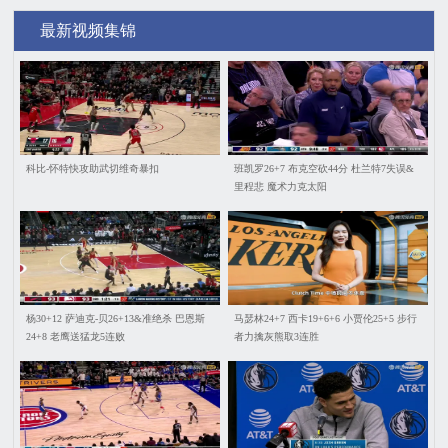
最新视频集锦
科比-怀特快攻助武切维奇暴扣
班凯罗26+7 布克空砍44分 杜兰特7失误&
里程悲 魔术力克太阳
杨30+12 萨迪克-贝26+13&准绝杀 巴恩斯
马瑟林24+7 西卡19+6+6 小贾伦25+5 步行
24+8 老鹰送猛龙5连败
者力擒灰熊取3连胜