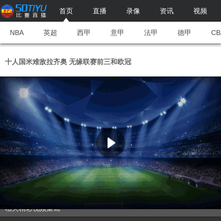
首页
直播
录像
资讯
视频
NBA
英超
西甲
意甲
法甲
德甲
CB
十人国米难敌拉齐奥 无缘联赛前三和欧冠
相关精彩视频集锦