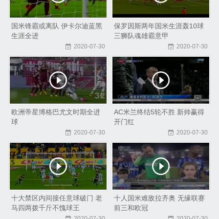
国米锋霸或离队 伊卡尔迪蓝黑
保罗因斯两年国米生涯轰10球
生涯全进
三狮队魂雄霸意甲
2020-07-30
2020-07-30
欧洲帝星博格巴尤文时期全进
AC米兰终结5轮不胜 新帅赢得
球
开门红
2020-07-30
2020-07-30
十大禁区内间接任意球破门 老
十人国米难敌拉齐奥 无缘联赛
马四两拨千斤不愧球王
前三和欧冠
2020-07-30
2020-07-30