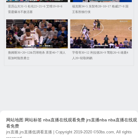
亚历山大31+5 杜伦22+21+6 艾维19+8+6
福克斯34+5 东契奇28+10+17 格威27+8 国
雷霆爆冷不敌活塞
王客胜独行侠
詹姆斯36+20+12&罚球绝杀 库里46+7 湖人
字母哥30+12 利拉德26+9 莺歌26+6 雄鹿4
双加时险胜勇士
人20+轻取鹈鹕
网站地图
网站标签
nba直播在线观看免费
jrs直播nba
nba直播在线观
看免费
jrs直播,jrs直播低调看直播
| Copyright 2019-2020 ©50bs.com, All rights