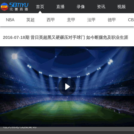
首页
直播
录像
资讯
视频
NBA
英超
西甲
意甲
法甲
德甲
CB
2016-07-18期 昔日英超黑又硬碾压对手球门 如今断腿危及职业生涯
相关精彩视频集锦