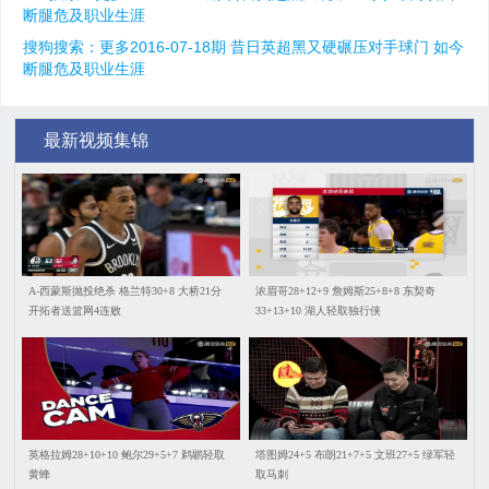
断腿危及职业生涯
搜狗搜索：更多2016-07-18期 昔日英超黑又硬碾压对手球门 如今
断腿危及职业生涯
最新视频集锦
A-西蒙斯抛投绝杀 格兰特30+8 大桥21分
浓眉哥28+12+9 詹姆斯25+8+8 东契奇
开拓者送篮网4连败
33+13+10 湖人轻取独行侠
英格拉姆28+10+10 鲍尔29+5+7 鹈鹕轻取
塔图姆24+5 布朗21+7+5 文班27+5 绿军轻
黄蜂
取马刺