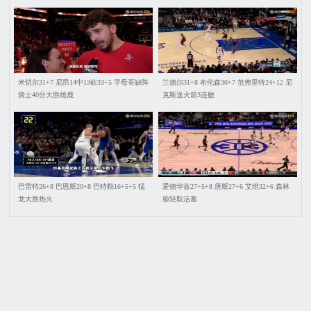
米切尔31+7 尼昂14中13砍33+5 字母哥缺阵
兰德尔31+8 布伦森30+7 范弗里特24+12 尼
骑士40分大胜雄鹿
克斯送火箭3连败
巴雷特26+8 巴恩斯20+8 巴特勒16+5+5 猛
爱德华兹27+5+8 唐斯27+6 艾维32+6 森林
龙大胜热火
狼轻取活塞