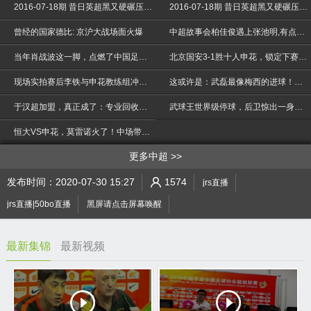
2016-07-18期 昔日英超黑又硬碾压对手球门 如今断腿危及职业生涯
2016-07-18期 昔日英超黑又硬碾压对手球门 如今断腿危及职业生涯
曾经的国家德比: 京沪大战场面火爆
中超故事会柏佳俊遇上张池明,有点小冲突
当年肖战波这一脚，点燃了中国足坛最大规模的球场冲突
北京国安3-1胜十人申花，锁定下赛季亚冠名额，回看精彩4粒进球
现场实拍赛后李铁与申花教练组冲突过程，李铁有没有动手一目了然
这或许是：武磊最像梅西的进球！中国球迷开启震动模式
>
于汉超加盟，真正成了：专业回收恒大“淘汰”球员，瞬间成了霸主
武球王世界级停球，后卫惊出一身冷汗！
恒大VS申花，莫雷诺火了！中场带球连过3人，解说：犹如天神下
更多中超
发布时间：2020-07-30 15:27
1574
jrs直播
jrs直播|50bo直播
黑屏请点击屏幕唤醒
最新集锦
最新视频