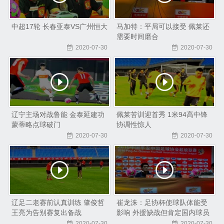
中超17轮 长春亚泰VS广州恒大
马加特：平局可以接受 佩莱还
需要时间磨合
2020-07-30
2020-07-30
辽宁主场对战鲁能 金泰延建功
佩莱苦训迎首秀 1米94高中锋
蒙蒂略点球破门
协调性惊人
2020-07-30
2020-07-30
辽足二老赛前认真训练 肇俊哲
崔龙洙：足协杯使球队体能受
王亮为告别赛复出备战
影响 外援缺战但肯定国内球员
表现
2020-07-30
2020-07-30