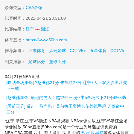
录像类型：
CBA录像
比赛时间：2021-04-21 23:31:00
比赛结果：
辽宁
---
浙江
体育直播：
https://www.50bs.com
推荐频道：
纬来体育
风云足球
CCTV5+
五星体育
CCTV5
相关推荐：
足球比分
篮球比分
04月21日NBA直播
[咪咕全场集锦] ?赵继伟21分 朱旭航27分 辽宁7人上双大胜浙江先
下一城
[赵继伟集锦] 最稳的男人！赵继伟三 分7中5全场砍下21分4板3助
[吴前三分] 反击一马当先！吴前接王奕博长传外线手起 刀落命中
三分
:辽宁,浙江,辽宁VS浙江,NBA常规赛,NBA录像回放,辽宁VS浙江全场
录像回放,50bo直播(50bo.com)是一个专业为球迷提供免费的
NBA,CBA,英超,西甲,德甲,意甲,法甲,中超,
欧冠
,
世界杯
等各大体育赛