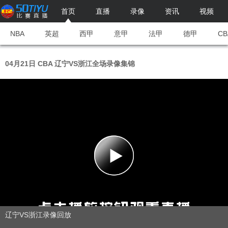
首页
直播
录像
资讯
视频
NBA
英超
西甲
意甲
法甲
德甲
CB
04月21日 CBA 辽宁VS浙江全场录像集锦
辽宁VS浙江录像回放