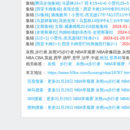
集锦
[腾讯全场集锦] 马瑟林24+7 西卡19+6+6 小贾伦25
集锦
[西亚卡姆集锦] 表现全面！西亚卡姆13中8拿到19分
集锦
[3J集锦] 难挽败局！小贾伦-杰克逊17中7&12罚11
集锦
[马瑟林集锦] 高效发挥！马瑟林14投9中&三分5中3
集锦
[文斯集锦] 文斯-威廉姆斯20分8篮板集锦
2024-01-
集锦
[史密斯暴扣] 內姆哈德妙传杰伦-史密斯暴扣
2024-0
集锦
[3J2+1] 小贾伦-杰克逊强打转身2+1
2024-01-29 07
集锦
[西亚卡姆2+1] 西亚卡姆背打转身抛投打板2+1
202
灰熊,步行者,灰熊VS步行者,NBA常规赛,NBA录像回放,灰
NBA,CBA,英超,西甲,德甲,意甲,法甲,中超,
欧冠
,
世界杯
等各
相关标签：
灰熊
步行者
灰熊vs步行者
NBA常规赛
本文地址：
https://www.50bs.com/luxiang/nba/18787.htm
百度搜索：更多01月29日 NBA常规赛 灰熊vs步行者 NB
神马搜索：更多01月29日 NBA常规赛 灰熊vs步行者 NB
360搜索：更多01月29日 NBA常规赛 灰熊vs步行者 NB
搜狗搜索：更多01月29日 NBA常规赛 灰熊vs步行者 NB