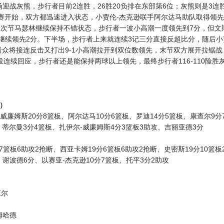
迎战灰熊，步行者目前2连胜，26胜20负排在东部第6位；灰熊则是3连胜
比赛开始，双方都迅速进入状态，小贾伦-杰克逊联手阿尔达马助队取得领
，次节马瑟林继续保持不错状态，步行者一波小高潮一度领先到7分，但文
继续领先2分。下半场，步行者上来就连续3记三分直接反超比分，随后小
者众将接连反击又打出9-1小高潮拉开到双位数领先，末节双方展开拉锯战
连续回应，步行者还是能保持两球以上领先，最终步行者116-110险胜
前）
威廉姆斯20分8篮板、阿尔达马10分6篮板、罗迪14分5篮板、康查尔9分
、蒂尔曼3分4篮板、扎伊尔-威廉姆斯4分3篮板3助攻、吉丽亚德3分
篮板6助攻2抢断、西亚卡姆19分6篮板6助攻2抢断、史密斯19分10篮板
、谢波德6分、以赛亚-杰克逊10分7篮板、托平3分2助攻
查尔
姆哈德