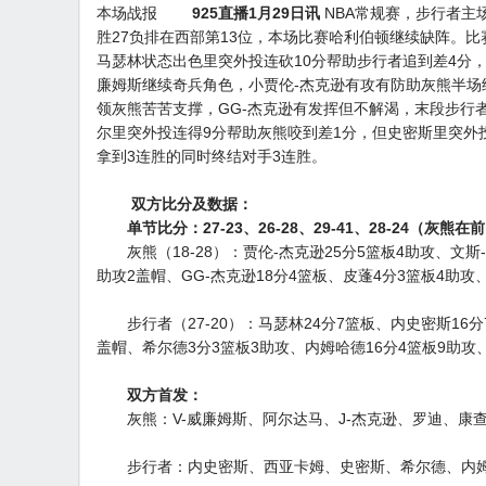
本场战报
925直播1月29日讯
NBA常规赛，步行者主场
胜27负排在西部第13位，本场比赛哈利伯顿继续缺阵。
马瑟林状态出色里突外投连砍10分帮助步行者追到差4分
廉姆斯继续奇兵角色，小贾伦-杰克逊有攻有防助灰熊半场
领灰熊苦苦支撑，GG-杰克逊有发挥但不解渴，末段步行
尔里突外投连得9分帮助灰熊咬到差1分，但史密斯里突外投
拿到3连胜的同时终结对手3连胜。
双方比分及数据：
单节比分：27-23、26-28、29-41、28-24（灰熊在
灰熊（18-28）：贾伦-杰克逊25分5篮板4助攻、文斯-
助攻2盖帽、GG-杰克逊18分4篮板、皮蓬4分3篮板4助攻
步行者（27-20）：马瑟林24分7篮板、内史密斯16分7
盖帽、希尔德3分3篮板3助攻、内姆哈德16分4篮板9助攻
双方首发：
灰熊：V-威廉姆斯、阿尔达马、J-杰克逊、罗迪、康
步行者：内史密斯、西亚卡姆、史密斯、希尔德、内