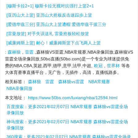
[穆斯卡拉2+1] 穆斯卡拉无视对抗强行上篮2+1
[亚历山大上篮] 亚历山大抢板反击迷踪步上篮
[爱德华兹三分] 亚历山大上篮遭帽 爱德华兹干拔三分
[雷曼放篮] 对手失误送礼 雷曼抢板轻松放篮
[威廉姆斯上篮] 耐心！威廉姆斯篮下点飞两人上篮
:
森林狼
,
雷霆
,森林狼VS雷霆,NBA常规赛,NBA录像回放,森林狼VS
雷霆全场录像回放,50bo直播(50bo.com)是一个专业为球迷提供免
费的NBA,CBA,英超,西甲,德甲,意甲,法甲,中超,
欧冠
,
世界杯
等各
大体育赛事直播平台，无广告，无插件，高清，直播线路多。
相关标签：
森林狼
雷霆
森林狼vs雷霆
NBA常规赛
NBA录像回放
本文地址：
https://www.50bs.com/luxiang/nba/12594.html
百度搜索：更多2021年02月07日 NBA常规赛 森林狼vs雷霆全场
录像回放
神马搜索：更多2021年02月07日 NBA常规赛 森林狼vs雷霆全场
录像回放
360搜索：更多2021年02月07日 NBA常规赛 森林狼vs雷霆全场录