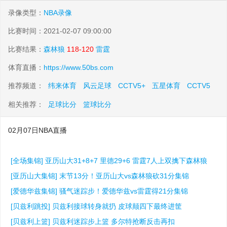
录像类型：
NBA录像
比赛时间：2021-02-07 09:00:00
比赛结果：
森林狼
118-120
雷霆
体育直播：
https://www.50bs.com
推荐频道：
纬来体育
风云足球
CCTV5+
五星体育
CCTV5
相关推荐：
足球比分
篮球比分
02月07日NBA直播
[全场集锦] 亚历山大31+8+7 里德29+6 雷霆7人上双擒下森林狼
[亚历山大集锦] 末节13分！亚历山大vs森林狼砍31分集锦
[爱德华兹集锦] 骚气迷踪步！爱德华兹vs雷霆得21分集锦
[贝兹利跳投] 贝兹利接球转身就扔 皮球颠四下最终进筐
[贝兹利上篮] 贝兹利迷踪步上篮 多尔特抢断反击再扣