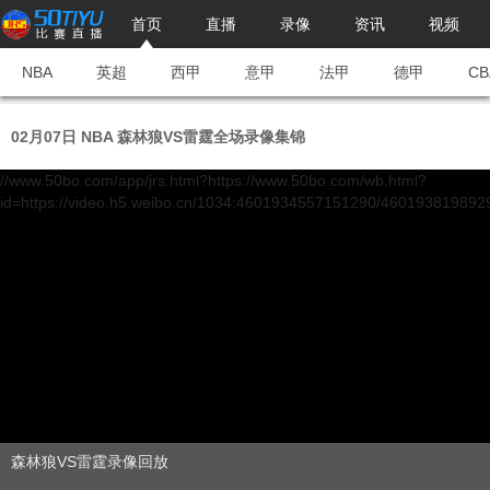
首页
直播
录像
资讯
视频
NBA
英超
西甲
意甲
法甲
德甲
CB
02月07日 NBA 森林狼VS雷霆全场录像集锦
//www.50bo.com/app/jrs.html?https://www.50bo.com/wb.html?
id=https://video.h5.weibo.cn/1034:4601934557151290/460193819892
森林狼VS雷霆录像回放