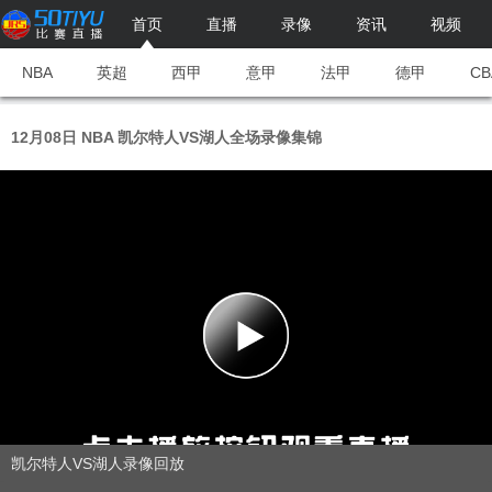
首页
直播
录像
资讯
视频
NBA
英超
西甲
意甲
法甲
德甲
CB
12月08日 NBA 凯尔特人VS湖人全场录像集锦
凯尔特人VS湖人录像回放