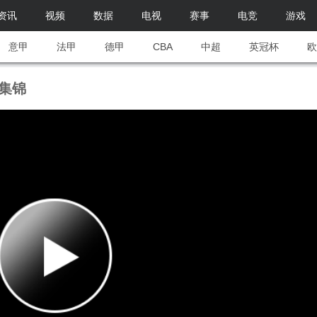
资讯
视频
数据
电视
赛事
电竞
游戏
意甲
法甲
德甲
CBA
中超
英冠杯
欧
像集锦