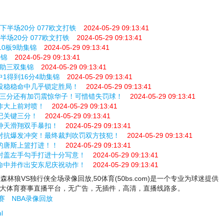
斯下半场20分 077欧文打铁
2024-05-29 09:13:41
下半场20分 077欧文打铁
2024-05-29 09:13:41
10板9助集锦
2024-05-29 09:13:41
集锦
2024-05-29 09:13:41
0助三双集锦
2024-05-29 09:13:41
中1得到16分4助集锦
2024-05-29 09:13:41
中投稳稳命中几乎锁定胜局！
2024-05-29 09:13:41
超远三分还有加罚震惊华子！可惜错失罚球！
2024-05-29 09:13:41
作大上前对喷！
2024-05-29 09:13:41
记关键三分！
2024-05-29 09:13:41
飞冲天滑翔双手暴扣！
2024-05-29 09:13:41
体对抗爆发冲突！最终裁判吹罚双方技犯！
2024-05-29 09:13:41
切的唐斯上篮打进！！
2024-05-29 09:13:41
尔封盖左手勾手打进十分写意！
2024-05-29 09:13:41
稳命中并作出安东尼庆祝动作！
2024-05-29 09:13:41
,森林狼VS独行侠全场录像回放,50体育(50bs.com)是一个专业为球迷提
大体育赛事直播平台，无广告，无插件，高清，直播线路多。
赛
NBA录像回放
l