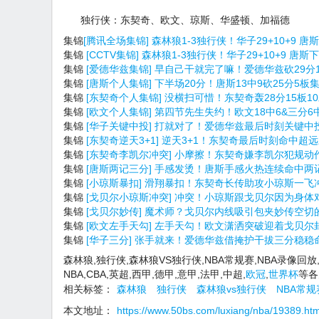
独行侠：东契奇、欧文、琼斯、华盛顿、加福德
集锦
[腾讯全场集锦] 森林狼1-3独行侠！华子29+10+9 唐
集锦
[CCTV集锦] 森林狼1-3独行侠！华子29+10+9 唐斯
集锦
[爱德华兹集锦] 早自己干就完了嘛！爱德华兹砍29分
集锦
[唐斯个人集锦] 下半场20分！唐斯13中9砍25分5板
集锦
[东契奇个人集锦] 没横扫可惜！东契奇轰28分15板1
集锦
[欧文个人集锦] 第四节先生失约！欧文18中6&三分6
集锦
[华子关键中投] 打就对了！爱德华兹最后时刻关键
集锦
[东契奇逆天3+1] 逆天3+1！东契奇最后时刻命中
集锦
[东契奇李凯尔冲突] 小摩擦！东契奇嫌李凯尔犯规动
集锦
[唐斯两记三分] 手感发烫！唐斯手感火热连续命中两
集锦
[小琼斯暴扣] 滑翔暴扣！东契奇长传助攻小琼斯一
集锦
[戈贝尔小琼斯冲突] 冲突！小琼斯跟戈贝尔因为身
集锦
[戈贝尔妙传] 魔术师？戈贝尔内线吸引包夹妙传空
集锦
[欧文左手天勾] 左手天勾！欧文潇洒突破迎着戈贝
集锦
[华子三分] 张手就来！爱德华兹借掩护干拔三分稳
森林狼,独行侠,森林狼VS独行侠,NBA常规赛,NBA录像回放
NBA,CBA,英超,西甲,德甲,意甲,法甲,中超,
欧冠
,
世界杯
等各
相关标签：
森林狼
独行侠
森林狼vs独行侠
NBA常规
本文地址：
https://www.50bs.com/luxiang/nba/19389.htm