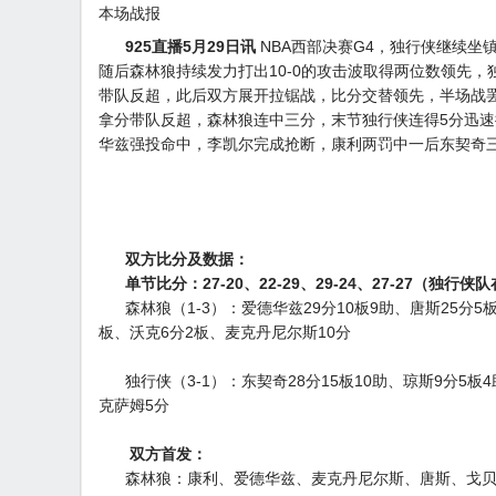
本场战报
925直播5月29日讯
NBA西部决赛G4，独行侠继续坐
随后森林狼持续发力打出10-0的攻击波取得两位数领先
带队反超，此后双方展开拉锯战，比分交替领先，半场战罢
拿分带队反超，森林狼连中三分，末节独行侠连得5分迅速
华兹强投命中，李凯尔完成抢断，康利两罚中一后东契奇三分
双方比分及数据：
单节比分：27-20、22-29、29-24、27-27（独行侠
森林狼（1-3）：爱德华兹29分10板9助、唐斯25分5板
板、沃克6分2板、麦克丹尼尔斯10分
独行侠（3-1）：东契奇28分15板10助、琼斯9分5板4
克萨姆5分
双方首发：
森林狼：康利、爱德华兹、麦克丹尼尔斯、唐斯、戈