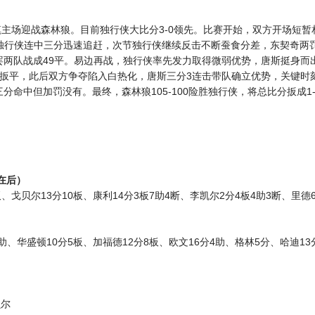
镇主场迎战森林狼。目前独行侠大比分3-0领先。比赛开始，双方开场短暂
，独行侠连中三分迅速追赶，次节独行侠继续反击不断蚕食分差，东契奇两
两队战成49平。易边再战，独行侠率先发力取得微弱优势，唐斯挺身而
扳平，此后双方争夺陷入白热化，唐斯三分3连击带队确立优势，关键时
命中但加罚没有。最终，森林狼105-100险胜独行侠，将总比分扳成1-
队在后）
、戈贝尔13分10板、康利14分3板7助4断、李凯尔2分4板4助3断、里德6
助、华盛顿10分5板、加福德12分8板、欧文16分4助、格林5分、哈迪13
贝尔