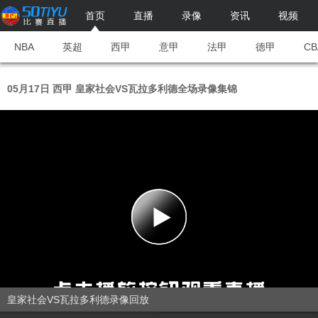
首页
直播
录像
资讯
视频
NBA
英超
西甲
意甲
法甲
德甲
CB
05月17日 西甲 皇家社会VS瓦拉多利德全场录像集锦
皇家社会VS瓦拉多利德录像回放