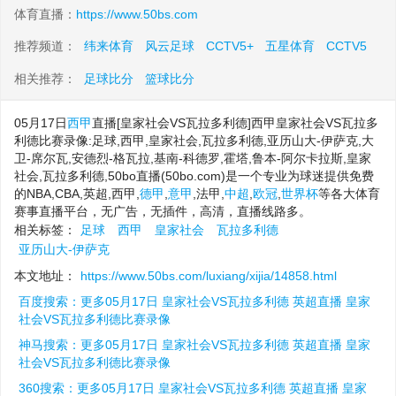
体育直播：
https://www.50bs.com
推荐频道：
纬来体育
风云足球
CCTV5+
五星体育
CCTV5
相关推荐：
足球比分
篮球比分
05月17日
西甲
直播[皇家社会VS瓦拉多利德]西甲皇家社会VS瓦拉多
利德比赛录像:足球,西甲,皇家社会,瓦拉多利德,亚历山大-伊萨克,大
卫-席尔瓦,安德烈-格瓦拉,基南-科德罗,霍塔,鲁本-阿尔卡拉斯,皇家
社会,瓦拉多利德,50bo直播(50bo.com)是一个专业为球迷提供免费
的NBA,CBA,英超,西甲,
德甲
,
意甲
,法甲,
中超
,
欧冠
,
世界杯
等各大体育
赛事直播平台，无广告，无插件，高清，直播线路多。
相关标签：
足球
西甲
皇家社会
瓦拉多利德
亚历山大-伊萨克
本文地址：
https://www.50bs.com/luxiang/xijia/14858.html
百度搜索：更多05月17日 皇家社会VS瓦拉多利德 英超直播 皇家
社会VS瓦拉多利德比赛录像
神马搜索：更多05月17日 皇家社会VS瓦拉多利德 英超直播 皇家
社会VS瓦拉多利德比赛录像
360搜索：更多05月17日 皇家社会VS瓦拉多利德 英超直播 皇家