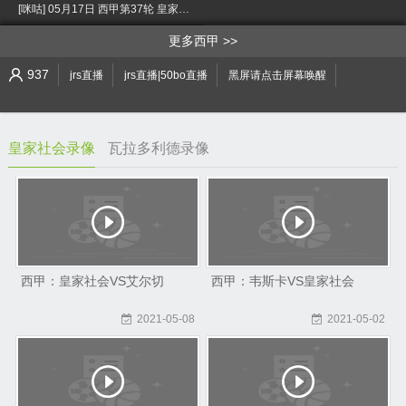
[咪咕] 05月17日 西甲第37轮 皇家社会vs巴拉多利德 全场录像[有比分] [小窗口/手机/Pad观看]
>
更多西甲
937
jrs直播
jrs直播|50bo直播
黑屏请点击屏幕唤醒
皇家社会录像
瓦拉多利德录像
西甲：皇家社会VS艾尔切
西甲：韦斯卡VS皇家社会
2021-05-08
2021-05-02