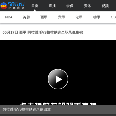
首页
直播
录像
资讯
视频
NBA
英超
西甲
意甲
法甲
德甲
CB
05月17日 西甲 阿拉维斯VS格拉纳达全场录像集锦
阿拉维斯VS格拉纳达录像回放