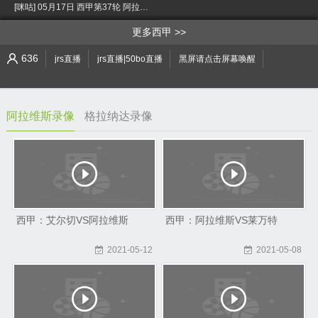
[咪咕] 05月17日 西甲第37轮 阿拉维斯vs格拉纳达 全场录像 [小窗口/手机/Pad观看]
>
更多西甲
636
jrs直播
jrs直播|50bo直播
黑屏请点击屏幕唤醒
阿拉维斯录像
格拉纳达录像
西甲：艾尔切VS阿拉维斯
西甲：阿拉维斯VS莱万特
2021-05-12
2021-05-08