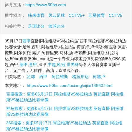
体育直播：
https://www.50bs.com
推荐频道：
纬来体育
风云足球
CCTV5+
五星体育
CCTV5
相关推荐：
足球比分
篮球比分
05月17日
西甲
直播[阿拉维斯VS格拉纳达]西甲阿拉维斯VS格拉纳达
比赛录像:足球,西甲,阿拉维斯,格拉那达,何塞卢,卢卡斯-佩雷斯,佩雷-
庞斯,阿尔贝托-索罗,阿德里安-马林,扬-布赖斯,阿拉维斯,格拉纳
达,50bo直播(50bo.com)是一个专业为球迷提供免费的NBA,CBA,英
超,西甲,
德甲
,
意甲
,法甲,
中超
,
欧冠
,
世界杯
等各大体育赛事直播平
台，无广告，无插件，高清，直播线路多。
相关标签：
足球
西甲
阿拉维斯
格拉那达
何塞卢
本文地址：
https://www.50bs.com/luxiang/xijia/14860.html
百度搜索：更多05月17日 阿拉维斯VS格拉纳达 英超直播 阿拉维
斯VS格拉纳达比赛录像
神马搜索：更多05月17日 阿拉维斯VS格拉纳达 英超直播 阿拉维
斯VS格拉纳达比赛录像
360搜索：更多05月17日 阿拉维斯VS格拉纳达 英超直播 阿拉维
斯VS格拉纳达比赛录像