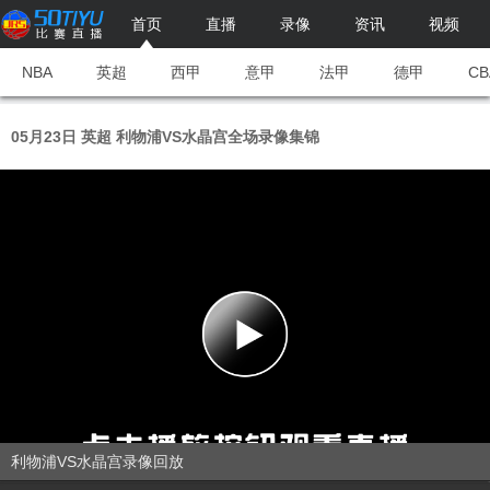
首页
直播
录像
资讯
视频
NBA
英超
西甲
意甲
法甲
德甲
CB
05月23日 英超 利物浦VS水晶宫全场录像集锦
利物浦VS水晶宫录像回放