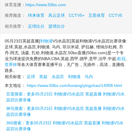
体育直播：
https://www.50bs.com
推荐频道：
纬来体育
风云足球
CCTV5+
五星体育
CCTV5
相关推荐：
足球比分
篮球比分
05月23日英超直播[
利物浦
VS水晶宫]英超利物浦VS水晶宫比赛录像:
足球,英超,水晶宫,利物浦, 马内, 菲尔米诺, 萨拉赫, 维纳尔杜姆, 乔
丹-阿尤, 汤森, 扎哈,利物浦,水晶宫,50bo直播(50bo.com)是一个专
业为球迷提供免费的NBA,CBA,英超,西甲,德甲,意甲,法甲,中超,
欧冠
,
世界杯
等各大体育赛事直播平台，无广告，无插件，高清，直播线
路多。
相关标签：
足球
英超
水晶宫
利物浦
马内
本文地址：
https://www.50bs.com/luxiang/yingchao/14908.html
百度搜索：更多05月23日 利物浦VS水晶宫 英超直播 利物浦VS水
晶宫比赛录像
神马搜索：更多05月23日 利物浦VS水晶宫 英超直播 利物浦VS水
晶宫比赛录像
360搜索：更多05月23日 利物浦VS水晶宫 英超直播 利物浦VS水
晶宫比赛录像