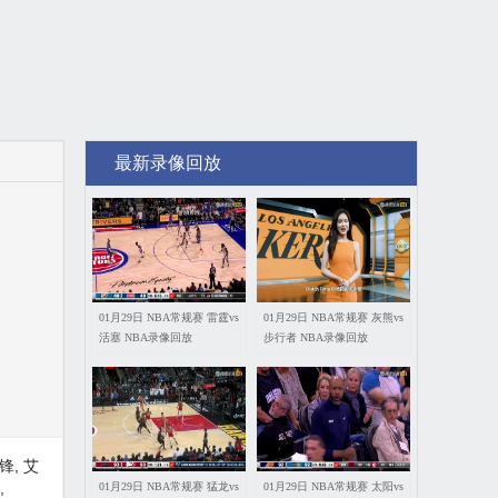
最新录像回放
01月29日 NBA常规赛 雷霆vs
01月29日 NBA常规赛 灰熊vs
活塞 NBA录像回放
步行者 NBA录像回放
锋, 艾
,
01月29日 NBA常规赛 猛龙vs
01月29日 NBA常规赛 太阳vs