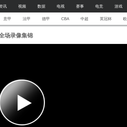
资讯
视频
数据
电视
赛事
电竞
游戏
意甲
法甲
德甲
CBA
中超
英冠杯
欧
狮全场录像集锦