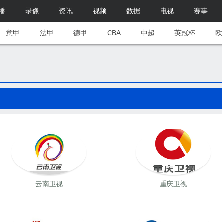
播
录像
资讯
视频
数据
电视
赛事
意甲
法甲
德甲
CBA
中超
英冠杯
欧
云南卫视
重庆卫视