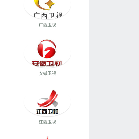
广西卫视
安徽卫视
江西卫视