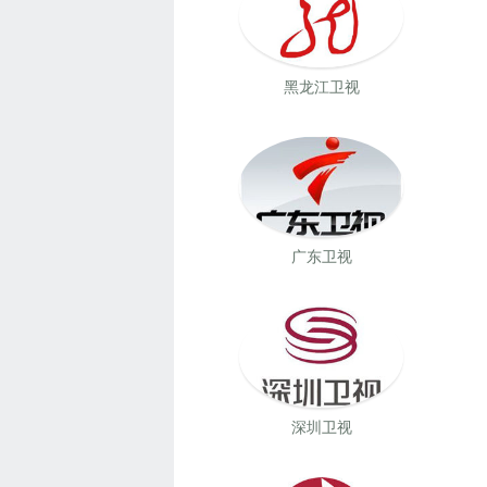
黑龙江卫视
广东卫视
深圳卫视