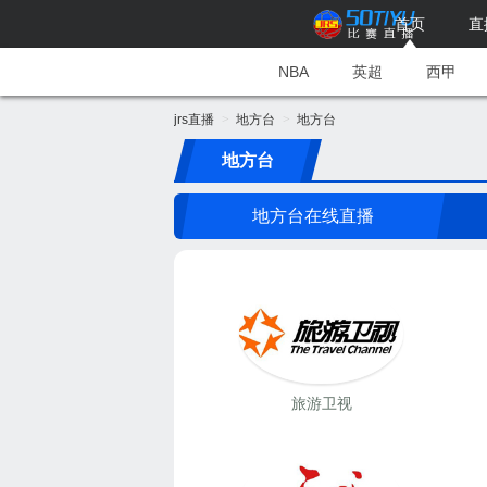
首页
直
NBA
英超
西甲
jrs直播
地方台
地方台
地方台
地方台在线直播
旅游卫视