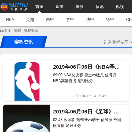
首页
直播
录像
资讯
视频
NBA
英超
西甲
意甲
法甲
德甲
CB
jrs直播
-
赛程
- 赛程资讯
赛程资讯
进入赛程专区 >
2019年06月06日《NBA季后赛》NBA比赛赛程表
09:00 NBA总决赛 勇士vs猛龙 信号源
NBA高清直播 足球比分
2019-06-05 14:26:46
465
2019年06月06日《足球》比赛赛程表
02:45 欧国联 葡萄牙vs瑞士 信号源 欧国
联直播 足球比分