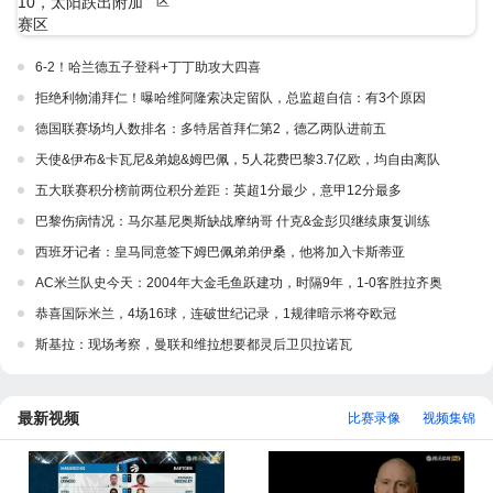
区
6-2！哈兰德五子登科+丁丁助攻大四喜
拒绝利物浦拜仁！曝哈维阿隆索决定留队，总监超自信：有3个原因
德国联赛场均人数排名：多特居首拜仁第2，德乙两队进前五
天使&伊布&卡瓦尼&弟媳&姆巴佩，5人花费巴黎3.7亿欧，均自由离队
五大联赛积分榜前两位积分差距：英超1分最少，意甲12分最多
巴黎伤病情况：马尔基尼奥斯缺战摩纳哥 什克&金彭贝继续康复训练
西班牙记者：皇马同意签下姆巴佩弟弟伊桑，他将加入卡斯蒂亚
AC米兰队史今天：2004年大金毛鱼跃建功，时隔9年，1-0客胜拉齐奥
恭喜国际米兰，4场16球，连破世纪记录，1规律暗示将夺欧冠
斯基拉：现场考察，曼联和维拉想要都灵后卫贝拉诺瓦
最新视频
比赛录像
视频集锦