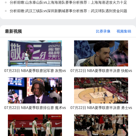
分析前瞻:山东泰山队vs上海海港队赛事分析推荐：上海海港进攻火力十足
分析前瞻:武汉三镇队vs深圳新鹏城赛事分析推荐：武汉球队遇到资金问题
最新视频
比赛录像
视频集锦
07月23日 NBA夏季联赛冠军赛 灰熊vs
07月22日 NBA夏季联赛半决赛 快船vs
热火 NBA录像回放
灰熊 NBA录像回放
07月22日 NBA夏季联赛排位赛 魔术vs
07月22日 NBA夏季联赛半决赛 勇士vs
森林狼 NBA录像回放
热火 NBA录像回放