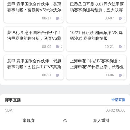
意甲 意甲国米合作伙伴！英冠
巴黎圣日耳曼 8.07周六法甲两
赛事前瞻：富勒姆VS米尔沃尔
场赛事前瞻与预测，五大联赛
来临你准备好了吗？
08-17
1224
08-07
126
蒙彼利埃 意甲国米合作伙伴！
10/21 日职联 湘南海洋 VS 鸟
法甲赛事前瞻分析：马赛VS蒙
栖沙岩 赛事前瞻情报
彼利埃
08-09
2889
10-21
106
意甲 意甲国米合作伙伴！俄超
上海申花 “中超B”赛事前瞻：
赛事前瞻：图拉兵工厂VS莫斯
上海申花VS长春亚泰，长春亚
科斯巴达克
泰喧宾夺主
08-21
1676
08-06
212
赛事直播
全部直播
NBA
08-02 06:00
常规赛
湖人重播
VS