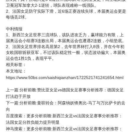
卫冕冠军加拿大2-1逆转，球队表现难称一线强队。
2、法国女足防守实际下滑，近6场正赛连续失球，本届奥运会更是
每场丢2球。
中利情报
1、新西兰女足世界三流球队，该队进攻乏力，赢球能力有限，上
届奥运会小组赛3连败出局，本届奥运会也遭遇2连败，小组垫底。
2、法国女足世界排名高居第2，去年
世界杯
打入8强，并在今年初
女欧国联斩获亚军，不过该队稳定性一般，状态波动偏大，本届奥
运会也1胜1负，表现平平。
相关标签：
本文地址：
https://www.50bs.com/saishiqianzhan/1722521741241654.html
上一篇:分析前瞻:赞比亚女足vs德国女足赛事分析推荐：德国女足
打法趋于开放
下一篇:分析前瞻:曼联转会：阿森纳妖锋奥比-马丁与万比萨卡的去
向
百度搜索：更多分析前瞻:新西兰女足vs法国女足赛事分析推荐：
法国女足分胜负能力提升明显
神马搜索：更多分析前瞻:新西兰女足vs法国女足赛事分析推荐：