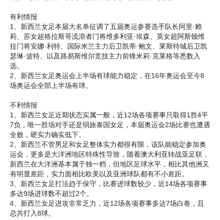
有利情报
1、新西兰女足本届大名单征调了五届奥运参赛选手队长阿里·赖
莉、苏女超格拉斯哥流浪者门将维多利亚·埃森、英女超阿斯顿维
拉门将安娜·利特、
国际米兰
主力后卫凯蒂·鲍文、莱斯特城后卫凯
瑟琳·波特、以及路易斯维尔竞技主力前锋米莉·克莱格等悉数入
选。
2、新西兰女足奥运会上半场有球能力稳定，在16年奥运会至今8
场奥运会全部上半场有球。
不利情报
1、新西兰女足近期状态实属一般，近12场各项赛事只取得1胜4平
7负，唯一胜场对手还是弱旅泰国女足，本届奥运会2场比赛也遭遇
全败，硬实力确实低下。
2、新西兰不管男足和女足整体实力都很有限，该队能稳定参加奥
运会，更多是大洋洲地区特殊性导致，随着澳大利亚转战亚足联，
新西兰在大洋洲基本属于独一档，但地区足球水平，相比其他洲又
有明显差距，实力面相比欧美以及亚洲球队都有不小差距。
3、新西兰女足打法趋于保守，比赛进球数较少，近14场各项赛事
多达9场进球数不超过2个。
4、新西兰女足进攻非常乏力，近12场各项赛事多达7场白卷，且
总共打入8球。