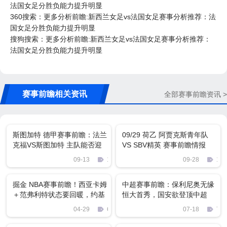
法国女足分胜负能力提升明显
360搜索：更多分析前瞻:新西兰女足vs法国女足赛事分析推荐：法
国女足分胜负能力提升明显
搜狗搜索：更多分析前瞻:新西兰女足vs法国女足赛事分析推荐：
法国女足分胜负能力提升明显
赛事前瞻相关资讯
全部赛事前瞻资讯 >
斯图加特 德甲赛事前瞻：法兰
09/29 荷乙 阿贾克斯青年队
克福VS斯图加特 主队能否迎
VS SBV精英 赛事前瞻情报
来新赛季首胜？
09-13
1255
09-28
184
掘金 NBA赛事前瞻！西亚卡姆
中超赛事前瞻：保利尼奥无缘
＋范弗利特状态要回暖，约基
恒大首秀，国安欲登顶中超
奇关键时刻屡屡失误
04-29
636
07-18
77