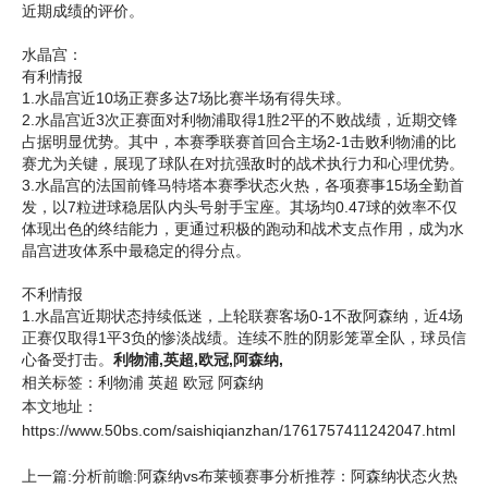
近期成绩的评价。
水晶宫：
有利情报
1.水晶宫近10场正赛多达7场比赛半场有得失球。
2.水晶宫近3次正赛面对利物浦取得1胜2平的不败战绩，近期交锋
占据明显优势。其中，本赛季联赛首回合主场2-1击败利物浦的比
赛尤为关键，展现了球队在对抗强敌时的战术执行力和心理优势。
3.水晶宫的法国前锋马特塔本赛季状态火热，各项赛事15场全勤首
发，以7粒进球稳居队内头号射手宝座。其场均0.47球的效率不仅
体现出色的终结能力，更通过积极的跑动和战术支点作用，成为水
晶宫进攻体系中最稳定的得分点。
不利情报
1.水晶宫近期状态持续低迷，上轮联赛客场0-1不敌
阿森纳
，近4场
正赛仅取得1平3负的惨淡战绩。连续不胜的阴影笼罩全队，球员信
心备受打击。
利物浦,英超,
欧冠
,阿森纳,
相关标签：
利物浦
英超
欧冠
阿森纳
本文地址：
https://www.50bs.com/saishiqianzhan/1761757411242047.html
上一篇:分析前瞻:阿森纳vs布莱顿赛事分析推荐：阿森纳状态火热