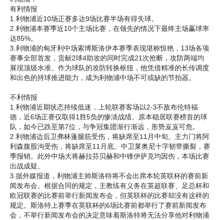
有利情报
1.利物浦近10场正赛多达9场比赛半场有得失球。
2.利物浦本赛季近10个主场比赛，在领先的情况下最终主场赢球率
达85%。
3.利物浦的匈牙利中场索博斯洛伊本赛季表现堪称惊艳，13场各项
赛事全部首发，贡献2球4助攻的同时完成21次抢断，攻防两端均
展现顶级水准。作为球队的攻防转换枢纽，他凭借精准的长传调度
和出色的持球推进能力，成为利物浦中场不可或缺的节拍器。
不利情报
1.利物浦近期状态持续低迷，上轮联赛客场以2-3不敌布伦特福
德，近6场正赛仅取得1胜5负的惨淡战绩。原本稳居联赛榜首的球
队，如今已跌至第7位，与争冠集团渐行渐远，形势岌岌可危。
2.利物浦边后卫弗林蓬腿筋受伤，将缺席至11月中旬。主力门将阿
利森腹股沟受伤，将缺席至11月底。中卫莱奥尼十字韧带撕裂，赛
季报销。此外中场大将赫拉芬贝赫和中锋伊萨克均因伤，本场比赛
出战成疑。
3.据外媒报道，利物浦主帅斯洛特将不会出席本轮英联杯的赛前新
闻发布会。根据合同的规定，主教练有义务在英超联赛、足总杯和
欧冠联赛的比赛前举行新闻发布会，但英联杯的比赛却没有这样的
规定。斯洛特上赛季在英联杯的6场比赛前都举行了赛前新闻发布
会，不举行新闻发布会的决定意味着斯洛特将无法分享他对利物浦