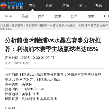
首页
直播
录像
资讯
视频
NBA
英超
西甲
意甲
法甲
德甲
CB
jrs直播
-
赛事前瞻
- 分析前瞻:利物浦vs水晶宫赛事分析推荐：利物浦本赛季主场赢球
率达85%
分析前瞻:利物浦vs水晶宫赛事分析推
荐：利物浦本赛季主场赢球率达85%
发布时间：2025-10-30 01:00:27
来源： 50bs 阅读：139
分析前瞻:
利物浦
vs水晶宫赛事分析推荐：利物浦本赛季主场赢球
率达85% 对阵双方：利物浦vs水晶宫
赛事类型：英联杯
比赛时间：10月30日03:45
比赛地址：英联杯直播
球队直播：利物浦直播 水晶宫直播
利物浦：