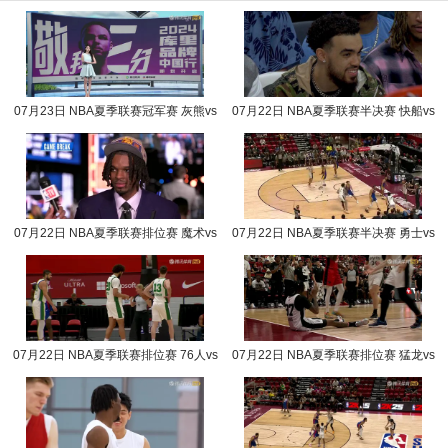
07月23日 NBA夏季联赛冠军赛 灰熊vs
07月22日 NBA夏季联赛半决赛 快船vs
热火 NBA录像回放
灰熊 NBA录像回放
07月22日 NBA夏季联赛排位赛 魔术vs
07月22日 NBA夏季联赛半决赛 勇士vs
森林狼 NBA录像回放
热火 NBA录像回放
07月22日 NBA夏季联赛排位赛 76人vs
07月22日 NBA夏季联赛排位赛 猛龙vs
凯尔特人 NBA录像回放
马刺 NBA录像回放