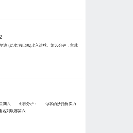
2
迪 (助攻:姆巴佩)攻入进球。第36分钟，主裁
:00 星期六 比赛分析： 做客的沙托鲁实力
列联赛第六...