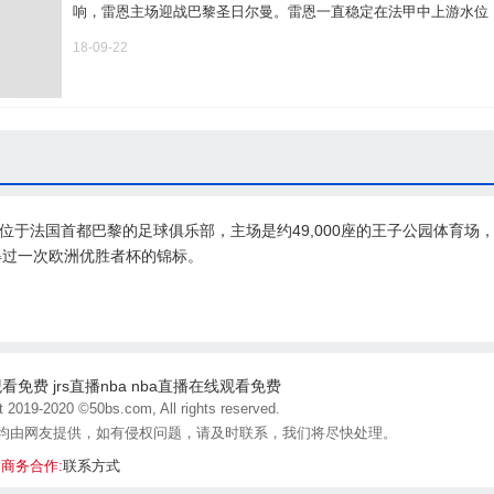
响，雷恩主场迎战巴黎圣日尔曼。雷恩一直稳定在法甲中上游水位，上
18-09-22
支位于法国首都巴黎的足球俱乐部，主场是约49,000座的王子公园体育
得过一次欧洲优胜者杯的锦标。
观看免费
jrs直播nba
nba直播在线观看免费
t 2019-2020 ©50bs.com, All rights reserved.
均由网友提供，如有侵权问题，请及时联系，我们将尽快处理。
5 商务合作:
联系方式