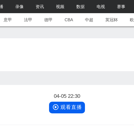
播
录像
资讯
视频
数据
电视
赛事
意甲
法甲
德甲
CBA
中超
英冠杯
欧
04-05 22:30
观看直播