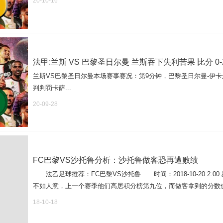
20-10-16
法甲:兰斯 VS 巴黎圣日尔曼 兰斯吞下失利苦果 比分 0-
兰斯VS巴黎圣日尔曼本场赛事赛况：第9分钟，巴黎圣日尔曼-伊卡尔
判判罚卡萨...
20-09-28
FC巴黎VS沙托鲁分析：沙托鲁做客恐再遭败绩
法乙足球推荐：FC巴黎VS沙托鲁 时间：2018-10-20 2
不如人意，上一个赛季他们高居积分榜第九位，而做客拿到的分数也名
18-10-18