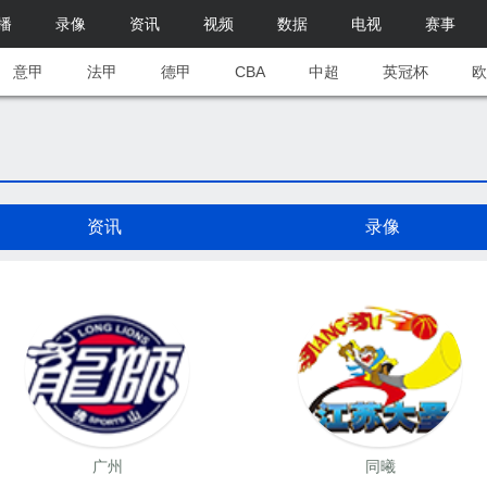
播
录像
资讯
视频
数据
电视
赛事
意甲
法甲
德甲
CBA
中超
英冠杯
欧
资讯
录像
广州
同曦