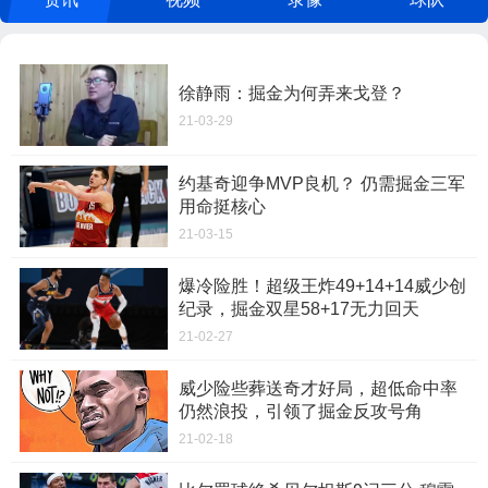
徐静雨：掘金为何弄来戈登？
21-03-29
约基奇迎争MVP良机？ 仍需掘金三军
用命挺核心
21-03-15
爆冷险胜！超级王炸49+14+14威少创
纪录，掘金双星58+17无力回天
21-02-27
威少险些葬送奇才好局，超低命中率
仍然浪投，引领了掘金反攻号角
21-02-18