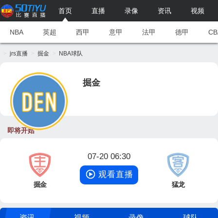
首页
直播
录像
资讯
视频
NBA
英超
西甲
意甲
法甲
德甲
CB
jrs直播
掘金
NBA球队
掘金
即将开始
07-20 06:30
观看直播
掘金
猛龙
资讯
视频
录像
球队