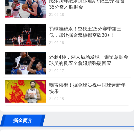
比尔罚球绝杀贝尔坦斯9记三分 穆雷
35分奇才胜掘金
21-02-18
罚球准绝杀！空砍王25分赛季第三
低，却让掘金双核都空砍30+！
21-02-18
还剩4秒，湖人后场发球，谁留意掘金
球员的反应？詹姆斯强硬回应
21-02-17
穆雷领衔！掘金球员祝中国球迷新年
快乐
21-02-15
掘金简介