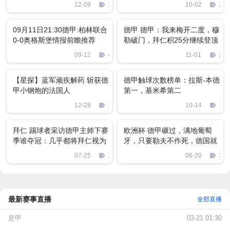
值身材俱佳
12-09
11
10-02
291
09月11日21:30德甲:柏林联合
德甲 德甲：我来梅开二度，穆
0-0奥格斯堡情报前瞻推荐
勒破门，拜仁积25分继续登顶
09-12
422
11-01
261
【星探】蓝军顽疾解药 斩获德
德甲触球次数榜单：拉斯-本德
甲小钢炮的法国人
第一，基米希第二
12-28
1687
10-14
12
拜仁 踢球者采访德甲主帅下赛
欧洲杯 德甲碾过，满地葡萄
季谁夺冠：几乎都将拜仁视为
牙，只要勒夫不作死，德国就
最大热门
是夺冠热门
07-25
1241
06-20
288
最新赛事直播
全部直播
意甲
03-21 01:30