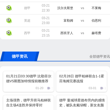
03-21
德甲
沃尔夫斯堡
vs
不莱梅
22:30
03-21
英超
富勒姆
vs
伯恩利
23:00
03-21
西甲
西班牙人
vs
赫塔费
23:15
德甲资讯
全部德甲资讯
01月21日03:30德甲:比勒菲尔
02月28日 德甲柏林联合1-1霍
德VS斯图加特情报前瞻推荐
芬海姆完赛战报
01-20
143
03-01
289
主场强势，德甲升班马柏林联
德甲 曼城球星德布劳内的感情
合主场4连胜并保持零封
史，被队友戴绿帽，新女友颜