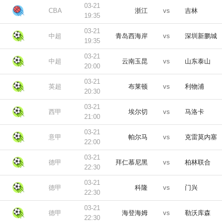
03-21
CBA
浙江
vs
吉林
19:35
03-21
中超
青岛西海岸
vs
深圳新鹏城
19:35
03-21
中超
云南玉昆
vs
山东泰山
20:00
03-21
英超
布莱顿
vs
利物浦
20:30
03-21
西甲
埃尔切
vs
马洛卡
21:00
03-21
意甲
帕尔马
vs
克雷莫内塞
22:00
03-21
德甲
拜仁慕尼黑
vs
柏林联合
22:30
03-21
德甲
科隆
vs
门兴
22:30
03-21
德甲
海登海姆
vs
勒沃库森
22:30