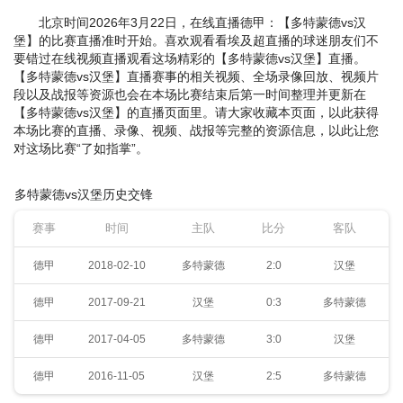
北京时间2026年3月22日，在线直播德甲：【多特蒙德vs汉
堡】的比赛直播准时开始。喜欢观看看埃及超直播的球迷朋友们不
要错过在线视频直播观看这场精彩的【多特蒙德vs汉堡】直播。
【多特蒙德vs汉堡】直播赛事的相关视频、全场录像回放、视频片
段以及战报等资源也会在本场比赛结束后第一时间整理并更新在
【多特蒙德vs汉堡】的直播页面里。请大家收藏本页面，以此获得
本场比赛的直播、录像、视频、战报等完整的资源信息，以此让您
对这场比赛“了如指掌”。
多特蒙德vs汉堡历史交锋
赛事
时间
主队
比分
客队
德甲
2018-02-10
多特蒙德
2:0
汉堡
德甲
2017-09-21
汉堡
0:3
多特蒙德
德甲
2017-04-05
多特蒙德
3:0
汉堡
德甲
2016-11-05
汉堡
2:5
多特蒙德