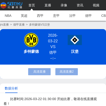
首页
直播
录像
资讯
视频
NBA
英超
西甲
意甲
法甲
德甲
CB
jrs直播
>
德甲直播
>
多特蒙德VS汉堡
2026-
03-22
VS
多特蒙德
汉堡
德甲
--:--
高清直播
高清直播2
数据分析
比赛时间:2026-03-22 01:30:00 开始比赛，敬请在线直播观
看！