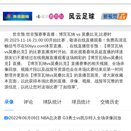
世非预:世非预赛事直播：博茨瓦纳 vs 莫桑比克,比赛时
间:2023-11-16 21:00:00开始比赛，敬请在线直播观看！免费高清流
畅信号尽在50tiyu.com体育直播。，在线直播世非预：【博茨瓦纳
vs莫桑比克】的比赛直播准时开始。喜欢观看看埃及超直播的球迷
朋友们不要错过在线视频直播观看这场精彩的【博茨瓦纳vs莫桑比
克】直播。 【博茨瓦纳vs莫桑比克】直播赛事的相关视频、全场录
像回放、视频片段以及战报等资源也会在本场比赛结束后第一时间
整理并更新在【博茨瓦纳vs莫桑比克】的直播页面里。请大家收藏
本页面，以此获得本场比赛的直播、录像、视频、战报等完整的资
源信息，以此让您对这场比赛“了如指掌”。
录像
评论
球队统计
球员统计
交锋历史
2022年06月09日 NBA总决赛 G3勇士vs凯尔特人全场录像回放