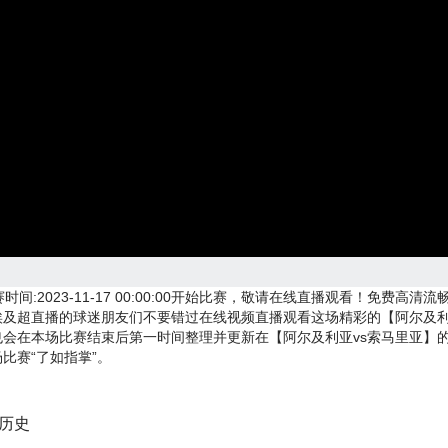
间:2023-11-17 00:00:00开始比赛，敬请在线直播观看！免费高清
埃及超直播的球迷朋友们不要错过在线视频直播观看这场精彩的【阿尔及利亚
会在本场比赛结束后第一时间整理并更新在【阿尔及利亚vs索马里亚】
比赛“了如指掌”。
历史