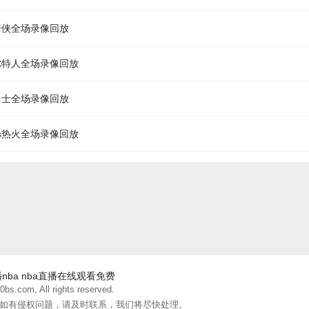
s独行侠全场录像回放
s凯尔特人全场录像回放
vs勇士全场录像回放
人vs热火全场录像回放
播nba
nba直播在线观看免费
bs.com, All rights reserved.
如有侵权问题，请及时联系，我们将尽快处理。