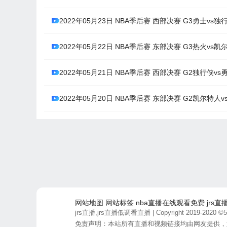
2022年05月23日 NBA季后赛 西部决赛 G3勇士v
2022年05月22日 NBA季后赛 东部决赛 G3热火v
2022年05月21日 NBA季后赛 西部决赛 G2独行侠
2022年05月20日 NBA季后赛 东部决赛 G2凯尔特
网站地图
网站标签
nba直播在线观看免费
jrs直
jrs直播,jrs直播低调看直播
| Copyright 2019-2020 ©50
免责声明：本站所有直播和视频链接均由网友提供，