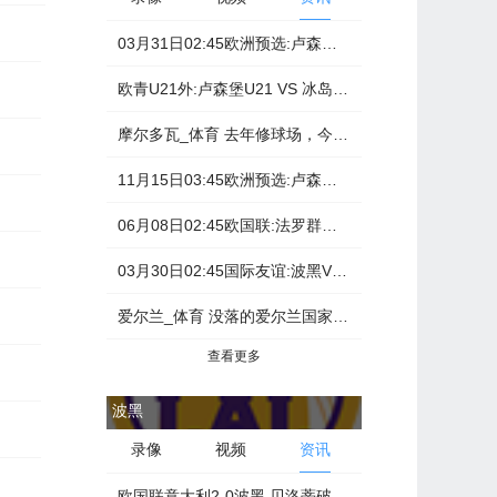
29984
03月31日02:45欧洲预选:卢森堡VS葡萄牙情报前瞻推荐
广东体育
40336
欧青U21外:卢森堡U21 VS 冰岛U21 卢森堡U21吞下失利苦果 比分 0-2
CCTV5
摩尔多瓦_体育 去年修球场，今年破皇马！足球小国梦幻一夜，卢森堡球员的奇妙旅程
93208
11月15日03:45欧洲预选:卢森堡VS爱尔兰情报前瞻推荐
06月08日02:45欧国联:法罗群岛VS卢森堡情报前瞻推荐
03月30日02:45国际友谊:波黑VS卢森堡情报前瞻推荐
爱尔兰_体育 没落的爱尔兰国家队，昔日劲旅而今踢不过卢森堡，连续16场不胜
查看更多
波黑
录像
视频
资讯
欧国联意大利2-0波黑 贝洛蒂破门贝拉尔迪扩大比分