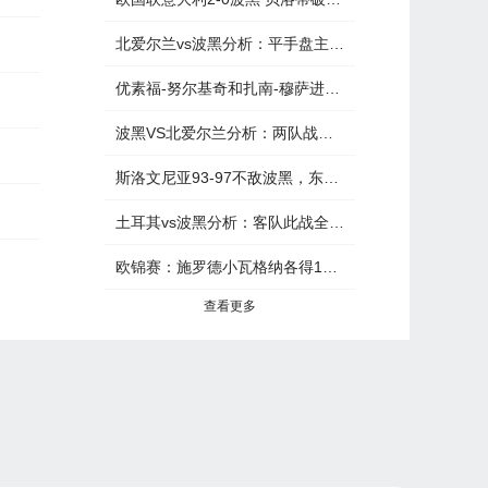
北爱尔兰vs波黑分析：平手盘主队赔付压力过大
优素福-努尔基奇和扎南-穆萨进入波黑男篮大名单
波黑VS北爱尔兰分析：两队战平性极大
斯洛文尼亚93-97不敌波黑，东契奇三分8中0遭遇欧锦赛首败此前11胜0负
土耳其vs波黑分析：客队此战全身而退可追
欧锦赛：施罗德小瓦格纳各得18分，德国92-82波黑
查看更多