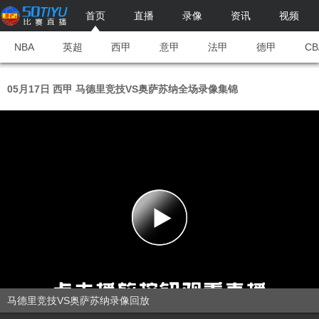
首页
直播
录像
资讯
视频
NBA
英超
西甲
意甲
法甲
德甲
CB
05月17日 西甲 马德里竞技VS奥萨苏纳全场录像集锦
马德里竞技VS奥萨苏纳录像回放