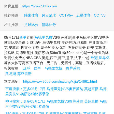
体育直播：
https://www.50bs.com
推荐频道：
纬来体育
风云足球
CCTV5+
五星体育
CCTV5
相关推荐：
足球比分
篮球比分
05月17日
西甲
直播[
马德里竞技
VS奥萨苏纳]西甲马德里竞技VS奥萨
苏纳比赛录像:足球,西甲,马德里竞技,奥萨苏纳,路易斯-苏亚雷斯,科
克,安赫尔-科雷亚,乔恩-蒙卡约拉,达尔科-布拉萨纳奇,胡安-克鲁兹,
拉马略,马德里竞技,奥萨苏纳,50bo直播(50bo.com)是一个专业为球
迷提供免费的NBA,CBA,英超,西甲,德甲,意甲,法甲,中超,
欧冠
,
世界杯
等各大体育赛事直播平台，无广告，无插件，高清，直播线路多。
相关标签：
足球
西甲
马德里竞技
奥萨苏纳
路易斯-苏亚雷斯
本文地址：
https://www.50bs.com/luxiang/xijia/14861.html
百度搜索：更多05月17日 马德里竞技VS奥萨苏纳 英超直播 马德
里竞技VS奥萨苏纳比赛录像
神马搜索：更多05月17日 马德里竞技VS奥萨苏纳 英超直播 马德
里竞技VS奥萨苏纳比赛录像
360搜索：更多05月17日 马德里竞技VS奥萨苏纳 英超直播 马德