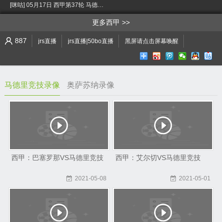
[咪咕] 05月17日 西甲第37轮 马德里竞技vs奥萨苏纳 全场录像[有比分] [小窗口/手机/Pad观看]
>
更多西甲
887
jrs直播
jrs直播|50bo直播
黑屏请点击屏幕唤醒
马德里竞技录像
奥萨苏纳录像
西甲：巴塞罗那VS马德里竞技
西甲：艾尔切VS马德里竞技
2021-05-08
2021-05-01